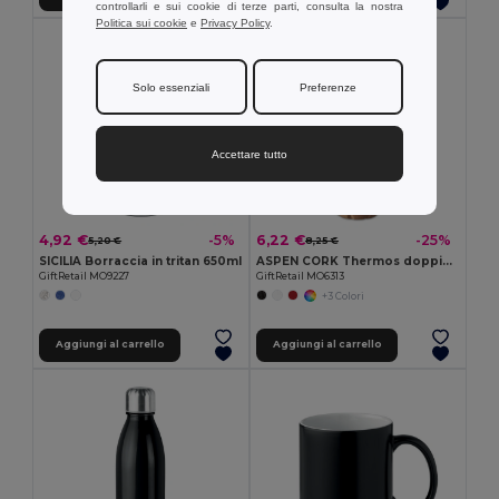
controllarli e sui cookie di terze parti, consulta la nostra
Politica sui cookie
e
Privacy Policy
.
Solo essenziali
Preferenze
Accettare tutto
4,92 €
6,22 €
-5%
-25%
5,20 €
8,25 €
SICILIA Borraccia in tritan 650ml
ASPEN CORK Thermos doppio strato. 600ml
GiftRetail MO9227
GiftRetail MO6313
+3 Colori
Aggiungi al carrello
Aggiungi al carrello