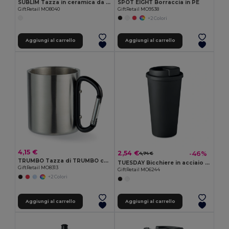
SUBLIM Tazza in ceramica da 300 ml
SPOT EIGHT Borraccia in PE
GiftRetail MO8040
GiftRetail MO9538
+2 Colori
Aggiungi al carrello
Aggiungi al carrello
4,15 €
2,54 €
-46%
4,74 €
TRUMBO Tazza di TRUMBO con manico a moschettone
TUESDAY Bicchiere in acciaio in PP
GiftRetail MO8313
GiftRetail MO6244
+2 Colori
Aggiungi al carrello
Aggiungi al carrello