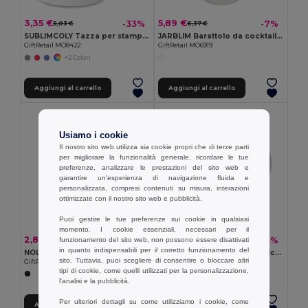
3,35 €
5,89 €
-33%
-7%
5,03 €
6,37 €
SUBLIMCOLY Tazza per stampa in sublimazio
JARBLIM Barattolo da cocktail 400 ml
GiftRetail MO8422
GiftRetail MO6919
+2 Colori
Aggiungi al carrello
Aggiungi al carrello
Usiamo i cookie
Il nostro sito web utilizza sia cookie propri che di terze parti
per migliorare la funzionalità generale, ricordare le tue
preferenze, analizzare le prestazioni del sito web e
garantire un'esperienza di navigazione fluida e
personalizzata, compresi contenuti su misura, interazioni
ottimizzate con il nostro sito web e pubblicità.
Puoi gestire le tue preferenze sui cookie in qualsiasi
momento. I cookie essenziali, necessari per il
2,80 €
3,00 €
-14%
-23%
funzionamento del sito web, non possono essere disattivati
3,24 €
3,87 €
in quanto indispensabili per il corretto funzionamento del
NOLA Tazza da Caffè Termica Riutilizzabile 300 ml
MINI SUBLIM Tazza sublimatica small
sito. Tuttavia, puoi scegliere di consentire o bloccare altri
GiftRetail MO6582
GiftRetail MO9244
tipi di cookie, come quelli utilizzati per la personalizzazione,
l'analisi e la pubblicità.
Per ulteriori dettagli su come utilizziamo i cookie, come
Aggiungi al carrello
Aggiungi al carrello