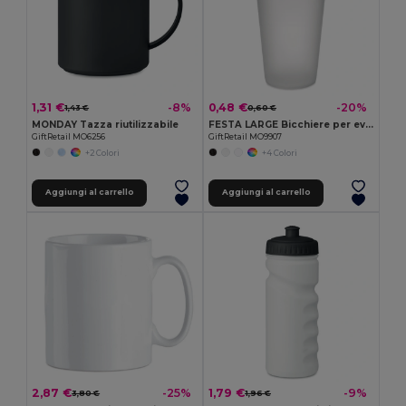
1,31 €
0,48 €
-8%
-20%
1,43 €
0,60 €
MONDAY Tazza riutilizzabile
FESTA LARGE Bicchiere per eventi 500ml
GiftRetail MO6256
GiftRetail MO9907
+2 Colori
+4 Colori
Aggiungi al carrello
Aggiungi al carrello
2,87 €
1,79 €
-25%
-9%
3,80 €
1,96 €