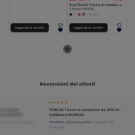
PLATEADO Tazza di metallo smaltato
GiftRetail MO9756
+2 Colori
Aggiungi al carrello
Aggiungi al carrello
Recensioni dei clienti
★ ★ ★ ★ ★
per eventi
SUBLIM Tazza in ceramica da 300 ml -
Retail MO6375
GiftRetail MO8040
adotto da Français
Perfetto, ottima qualità
Tradotto da
Français