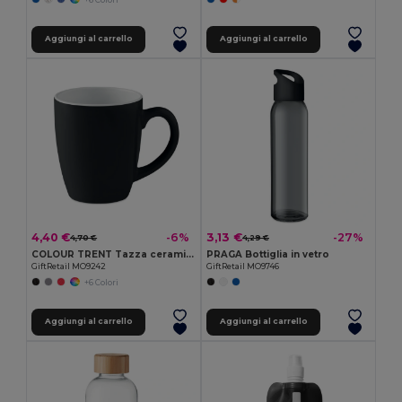
Aggiungi al carrello
Aggiungi al carrello
4,40 €
3,13 €
-6%
-27%
4,70 €
4,29 €
COLOUR TRENT Tazza ceramica colorata 290ml
PRAGA Bottiglia in vetro
GiftRetail MO9242
GiftRetail MO9746
+6 Colori
Aggiungi al carrello
Aggiungi al carrello