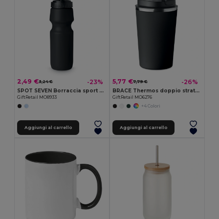
2,49 €
5,77 €
-23%
-26%
3,24 €
7,79 €
SPOT SEVEN Borraccia sport da 700 ml
BRACE Thermos doppio strato 350ml
GiftRetail MO8933
GiftRetail MO6276
+4 Colori
Aggiungi al carrello
Aggiungi al carrello