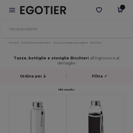
×
App Egotier
Scarica app
Prezzi migliori sull'app!
Home
Articoli promozionali
Tazze, bottiglie e stoviglie
Bicchieri
Tazze, bottiglie e stoviglie Bicchieri
all'ingrosso e al
dettaglio
Ordina per
Filtra
✓
185 results.