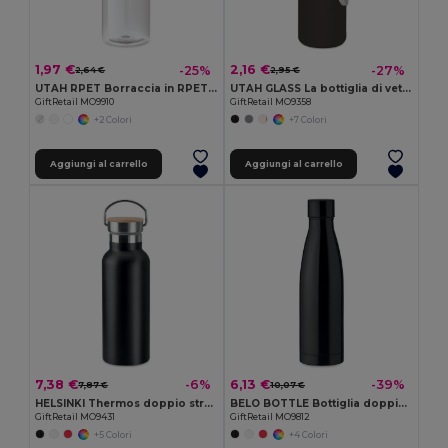
1,97 €
2,16 €
-25%
-27%
2,64 €
2,95 €
UTAH RPET Borraccia in RPET 500ml
UTAH GLASS La bottiglia di vetro UTAH GLASS 500 ml
GiftRetail MO9910
GiftRetail MO9358
+2 Colori
+7 Colori
Aggiungi al carrello
Aggiungi al carrello
7,38 €
6,13 €
-6%
-39%
7,87 €
10,07 €
HELSINKI Thermos doppio strato 500ml
BELO BOTTLE Bottiglia doppio strato 500ml
GiftRetail MO9431
GiftRetail MO9812
+5 Colori
+4 Colori