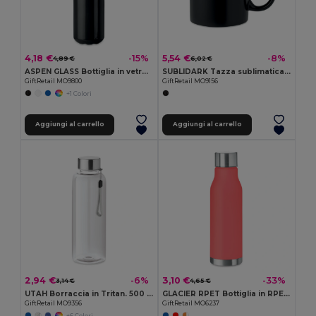
4,18 €
5,54 €
-15%
-8%
4,89 €
6,02 €
ASPEN GLASS Bottiglia in vetro 650ml
SUBLIDARK Tazza sublimatica 300ml
GiftRetail MO9800
GiftRetail MO9156
+1 Colori
Aggiungi al carrello
Aggiungi al carrello
2,94 €
3,10 €
-6%
-33%
3,14 €
4,65 €
UTAH Borraccia in Tritan. 500 ml
GLACIER RPET Bottiglia in RPET da 600ml
GiftRetail MO9356
GiftRetail MO6237
+6 Colori