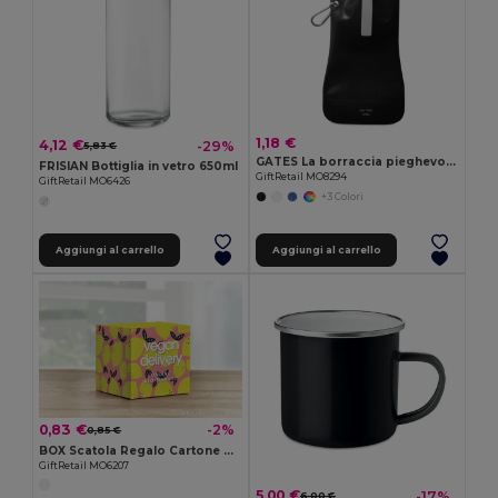
1,18 €
4,12 €
-29%
5,83 €
GATES La borraccia pieghevole GATES
FRISIAN Bottiglia in vetro 650ml
GiftRetail MO8294
GiftRetail MO6426
+3 Colori
Aggiungi al carrello
Aggiungi al carrello
0,83 €
-2%
0,85 €
BOX Scatola Regalo Cartone per Tazze Personalizzate
GiftRetail MO6207
5,00 €
-17%
6,00 €