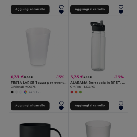
Aggiungi al carrello
Aggiungi al carrello
0,37 €
3,35 €
-15%
-26%
0,44 €
4,52 €
FESTA LARGE Tazza per eventi riutilizzabile
ALABAMA Borraccia in RPET. 650ml PP
GiftRetail MO6375
GiftRetail MO6467
+4 Colori
Aggiungi al carrello
Aggiungi al carrello