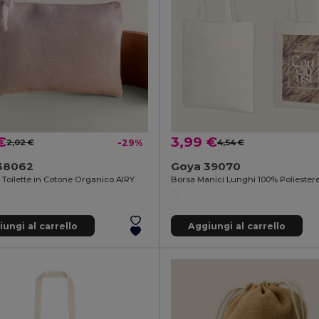
€
3,99 €
2,02 €
-29%
4,54 €
38062
Goya 39070
 Toilette in Cotone Organico AIRY
ungi al carrello
Aggiungi al carrello