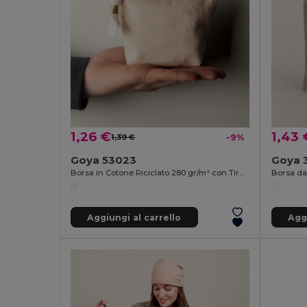
1,26 €
1,43 
1,39 €
-9%
Goya 53023
Goya 
Borsa in Cotone Riciclato 280 gr/m² con Tirazip Dorato ARGENT
Borsa da
Aggiungi al carrello
Aggi