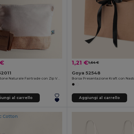
 €
1,21 €
1,64 €
52011
Goya 52548
Borsa Cotone Naturale Fairtrade con Zip VOLCANIC
ungi al carrello
Aggiungi al carrello
c Cotton