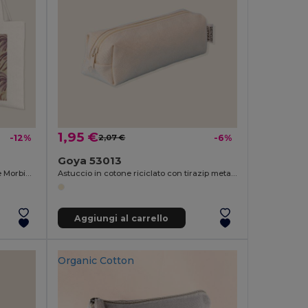
1,95 €
-12%
2,07 €
-6%
Goya 53013
Borsa Manici Lunghi 100% Poliestere Morbido SION
Astuccio in cotone riciclato con tirazip metallo ELEMENTARY
Aggiungi al carrello
Organic Cotton