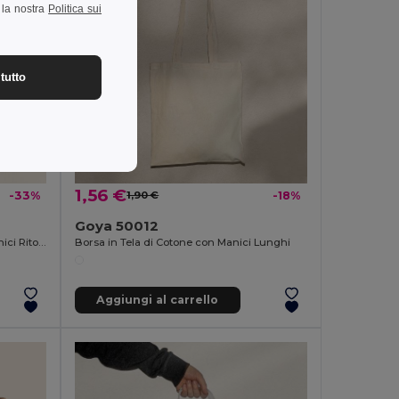
a la nostra
Politica sui
tutto
1,56 €
-33%
1,90 €
-18%
Goya 50012
Sacchetto di Carta 90 gr/m2 con Manici Ritorti
Borsa in Tela di Cotone con Manici Lunghi
Aggiungi al carrello