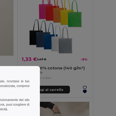
1,33 €
1,47 €
-9%
Borsa 100% cotone (140 g/m²)
Borsa in Cotone 100% Fairtrade con Manici Lunghi SPLIT
Egotier 92070
+14 Colori
ale, ricordare le tue
rsonalizzata, compresi
Aggiungi al carrello
unzionamento del sito
via, puoi scegliere di
licità.