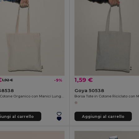
€
1,59 €
1,92 €
-9%
38538
Goya 50538
Borsa in Cotone Organico con Manici Lunghi Certificata GOTS ECOLOGY
ungi al carrello
Aggiungi al carrello