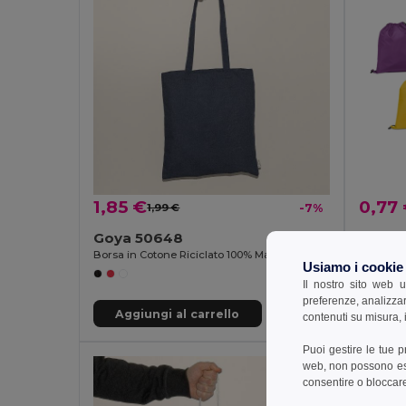
1,85 €
0,77
1,99 €
-7%
Goya 50648
Borsa in Cotone Riciclato 100% Manico Lungo TELL
Egotier 
Usiamo i cookie
Il nostro sito web u
preferenze, analizzar
Aggiungi al carrello
Aggi
contenuti su misura, i
Puoi gestire le tue 
web, non possono esse
consentire o bloccare 