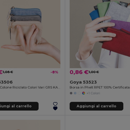
€
0,86 €
1,08 €
-8%
1,00 €
53506
Goya 53523
Borsa in Cotone Riciclato Colori Vari GRS KALA
Borsa in Phelt RPET 100% Certifica
+1 Colori
ungi al carrello
Aggiungi al carrello