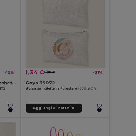
1,34 €
-12%
1,96 €
-31%
PAPER TONE S piccolo sacchetto di carta
Goya 39072
172
Borsa da Toilette in Poliestere 100% SION
Aggiungi al carrello