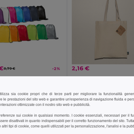
 €
2,16 €
0,79 €
-2%
Zaino a sacca in 210D con cordoncini neri
Goya 50607
92910
+7 Colori
tilizza sia cookie propri che di terze parti per migliorare la funzionalità gener
e le prestazioni del sito web e garantire un'esperienza di navigazione fluida e pe
ungi al carrello
Aggiungi al carrello
nterazioni ottimizzate con il nostro sito web e pubblicità.
preferenze sui cookie in qualsiasi momento. I cookie essenziali, necessari per il f
re disattivati in quanto indispensabili per il corretto funzionamento del sito. Tutta
Made in
ES
altri tipi di cookie, come quelli utilizzati per la personalizzazione, l'analisi e la pubb