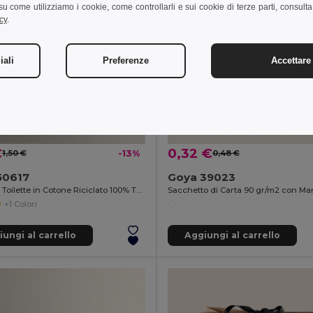
i su come utilizziamo i cookie, come controllarli e sui cookie di terze parti, consult
cy
.
iali
Preferenze
Accettare 
€
0,32 €
1,50 €
-13%
0,48 €
50617
Goya 39023
Borsa da Toilette in Cotone Riciclato 100% TETIAROA
+1 Colori
ungi al carrello
Aggiungi al carrello