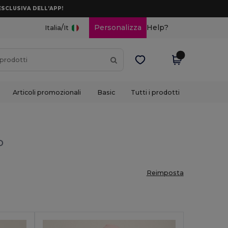
ESCLUSIVA DELL’APP!
/
Personalizza
Help?
Italia
It
Articoli promozionali
Basic
Tutti i prodotti
o
Reimposta