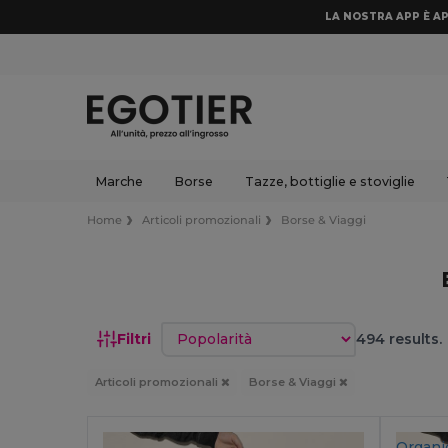
LA NOSTRA APP È AP
Marche
Borse
Tazze, bottiglie e stoviglie
Home
Articoli promozionali
Borse & Viaggi
Ordina per
Filtri
494 results.
Articoli promozionali
Borse & Viaggi
Organi