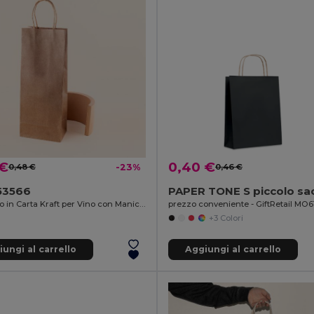
 €
0,40 €
0,48 €
-23%
0,46 €
53566
Sacchetto in Carta Kraft per Vino con Manico IRTHE
prezzo conveniente - GiftRetail MO6
+3 Colori
ungi al carrello
Aggiungi al carrello