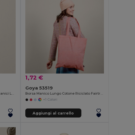
1,72 €
Goya 53519
Borsa Tote in Cotone Riciclato con Manici Lunghi WATERFALL
Borsa Manico Lungo Cotone Riciclato Fairtrade DUNE
+1 Colori
Aggiungi al carrello