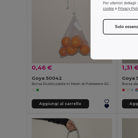
Per ulteriori dettagl
cookie
e
Privacy Poli
Solo essenz
0,46 €
1,31 
Goya 50042
Goya 
Borsa Riutilizzabile in Mesh di Poliestere ACHATS
Aggiungi al carrello
Aggi