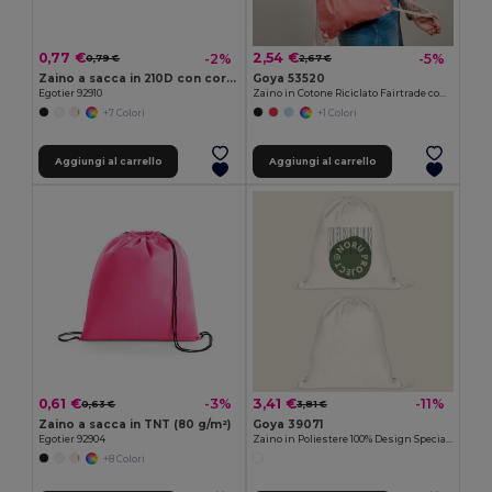
0,77 €
2,54 €
-2%
-5%
0,79 €
2,67 €
Zaino a sacca in 210D con cordoncini neri
Goya 53520
Egotier 92910
Zaino in Cotone Riciclato Fairtrade con Manici Lunghi MOOR
+7 Colori
+1 Colori
Aggiungi al carrello
Aggiungi al carrello
0,61 €
3,41 €
-3%
-11%
0,63 €
3,81 €
Zaino a sacca in TNT (80 g/m²)
Goya 39071
Egotier 92904
Zaino in Poliestere 100% Design Speciale SION
+8 Colori