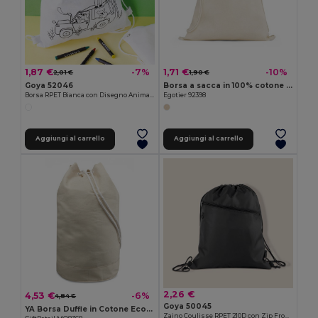
1,87 €
1,71 €
-7%
-10%
2,01 €
1,90 €
Goya 52046
Borsa a sacca in 100% cotone (140 g/m²)
Borsa RPET Bianca con Disegno Animali e Set 4 Pastelli SAFUN
Egotier 92398
Aggiungi al carrello
Aggiungi al carrello
2,26 €
4,53 €
-6%
4,84 €
Goya 50045
YA Borsa Duffle in Cotone Eco-Friendly
Zaino Coulisse RPET 210D con Zip Frontale CLIMATE