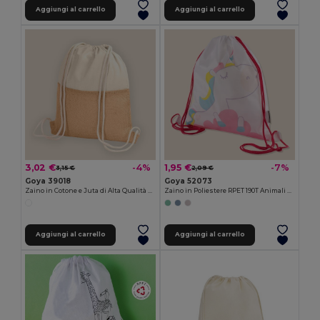
Aggiungi al carrello
Aggiungi al carrello
3,02 €
1,95 €
-4%
-7%
3,15 €
2,09 €
Goya 39018
Goya 52073
Zaino in Cotone e Juta di Alta Qualità HORIZON
Zaino in Poliestere RPET 190T Animali Divertenti FANTASY
Aggiungi al carrello
Aggiungi al carrello