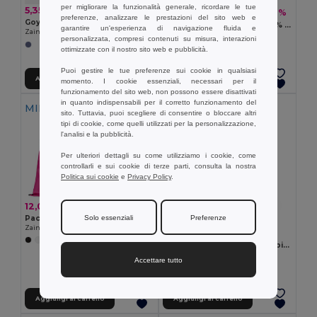
per migliorare la funzionalità generale, ricordare le tue
5,35 €
3,79 €
-2%
3,87 €
preferenze, analizzare le prestazioni del sito web e
Goya 53005
Zaino a sacca in cotone 100% (180 g/m²)
garantire un'esperienza di navigazione fluida e
Zaino in Cotone e Denim Riciclato con Chiusura a Coulisse NASHVILLE
Egotier 92913
personalizzata, compresi contenuti su misura, interazioni
ottimizzate con il nostro sito web e pubblicità.
Puoi gestire le tue preferenze sui cookie in qualsiasi
Aggiungi al carrello
Aggiungi al carrello
momento. I cookie essenziali, necessari per il
funzionamento del sito web, non possono essere disattivati
in quanto indispensabili per il corretto funzionamento del
MIN QTY: 10
sito. Tuttavia, puoi scegliere di consentire o bloccare altri
tipi di cookie, come quelli utilizzati per la personalizzazione,
l'analisi e la pubblicità.
Per ulteriori dettagli su come utilizziamo i cookie, come
controllarli e sui cookie di terze parti, consulta la nostra
Politica sui cookie
e
Privacy Policy
.
12,00 €
Solo essenziali
Preferenze
Pack da 10 Egotier 92910
Zaino a sacca in 210D con cordoncini neri
2,20 €
+7 Colori
Zaino a sacca 100% cotone biologico (140 g/m²)
Egotier 92527
Accettare tutto
Aggiungi al carrello
Aggiungi al carrello