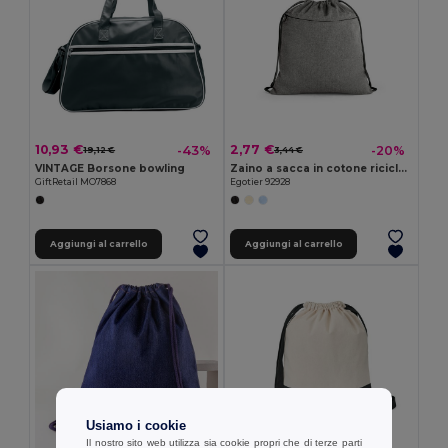
10,93 €
2,77 €
-43%
-20%
19,12 €
3,44 €
VINTAGE Borsone bowling
Zaino a sacca in cotone riciclato (70%), poliestere (30% rPET) (140 g/m²)
GiftRetail MO7868
Egotier 92928
Aggiungi al carrello
Aggiungi al carrello
Usiamo i cookie
Il nostro sito web utilizza sia cookie propri che di terze parti