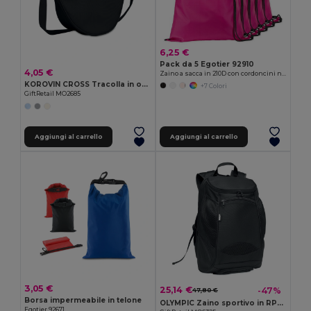
6,25 €
Pack da 5 Egotier 92910
4,05 €
Zaino a sacca in 210D con cordoncini neri
KOROVIN CROSS Tracolla in oxford 400D
+7 Colori
GiftRetail MO2685
Aggiungi al carrello
Aggiungi al carrello
3,05 €
25,14 €
-47%
47,80 €
Borsa impermeabile in telone
OLYMPIC Zaino sportivo in RPET 600D
Egotier 92671