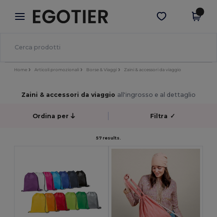
×
App Egotier
Scarica app
Prezzi migliori sull'app!
Home
Articoli promozionali
Borse & Viaggi
Zaini & accessori da viaggio
Zaini & accessori da viaggio
all'ingrosso e al dettaglio
Ordina per
Filtra
✓
57 results.