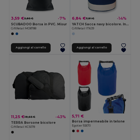
3,59 €
6,84 €
-7%
-14%
3,85 €
7,91 €
SCUBADOO Borsa in PVC. Misur
YATCH Sacca navy bicolore. In cotone
GiftRetail MO8788
GiftRetail IT1639
Aggiungi al carrello
Aggiungi al carrello
5,71 €
11,25 €
-43%
19,65 €
Borsa impermeabile in telone
TERRA Borsone bicolore
Egotier 92670
GiftRetail KC5078