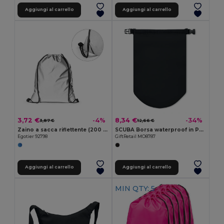
Aggiungi al carrello
Aggiungi al carrello
3,72 €
8,34 €
-4%
-34%
3,87 €
12,66 €
Zaino a sacca riflettente (200 g/m²)
SCUBA Borsa waterproof in PVC. Misur
Egotier 92798
GiftRetail MO8787
Aggiungi al carrello
Aggiungi al carrello
MIN QTY: 5