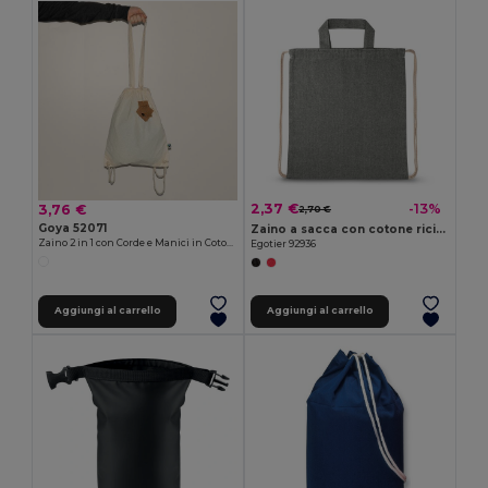
2,37 €
-13%
3,76 €
2,70 €
Goya 52071
Zaino a sacca con cotone riciclato (70%) e poliestere (30% rPET) (140 g/m²)
Zaino 2 in 1 con Corde e Manici in Cotone Fairtrade STONE
Egotier 92936
Aggiungi al carrello
Aggiungi al carrello