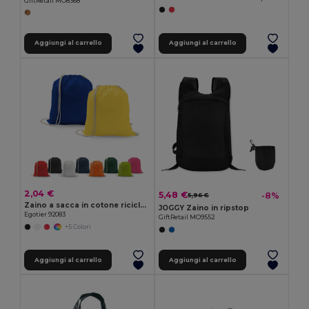
GiftRetail MO8368
Aggiungi al carrello
Aggiungi al carrello
2,04 €
5,48 €
-8%
5,96 €
Zaino a sacca in cotone riciclato (70%), poliestere (30% rPET) (150 g/m²)
JOGGY Zaino in ripstop
Egotier 92083
GiftRetail MO9552
+5 Colori
Aggiungi al carrello
Aggiungi al carrello