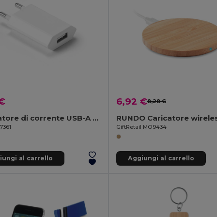
 €
6,92 €
8,28 €
Adattatore di corrente USB-A 5W in ABS riciclato (100% rABS)
7361
GiftRetail MO9434
ungi al carrello
Aggiungi al carrello