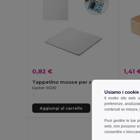
0,82 €
1,41 
Tappetino mouse per sublimazione
APOYA
Egotier 93282
GiftReta
Usiamo i cookie
Il nostro sito web u
preferenze, analizzar
Aggiungi al carrello
Aggi
contenuti su misura, i
Puoi gestire le tue 
web, non possono esse
consentire o bloccare 