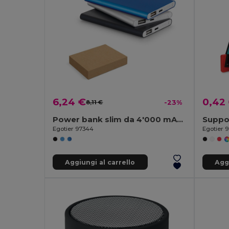
6,24 €
0,42
8,11 €
-23%
Power bank slim da 4'000 mAh in alluminio riciclato (100% rAL) e ABS riciclato (100% rABS)
Egotier 97344
Egotier 
Aggiungi al carrello
Aggi