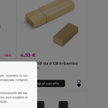
4,53 €
-18%
PIANTI Mini torcia con portachiavi
Chiave USB da 8 GB in bambù
Egotier 97436
ale, ricordare le tue
rsonalizzata, compresi
Aggiungi al carrello
unzionamento del sito
via, puoi scegliere di
licità.