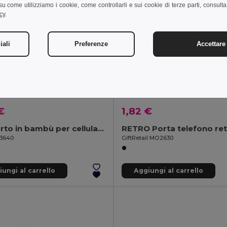
i su come utilizziamo i cookie, come controllarli e sui cookie di terze parti, consult
cy
.
iali
Preferenze
Accettare 
€
1,82 €
Supporto in bambù per cellulare
RETRO Porta telefono retr
93640
GiftRetail MO2630
ungi al carrello
Aggiungi al carrello