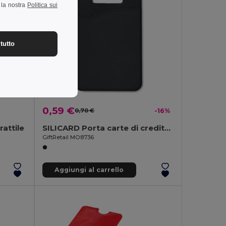
a la nostra
Politica sui
tutto
0,59 €
0,70 €
-16%
attile
SILICARD Porta carte di credito in sili
GiftRetail MO8736
Aggiungi al carrello