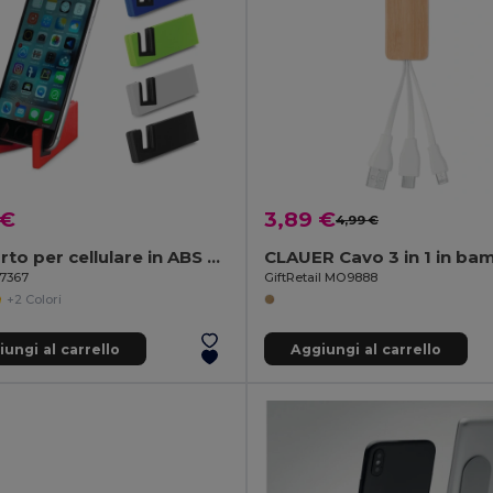
 €
3,89 €
4,99 €
Supporto per cellulare in ABS e TPR
CLAUER Cavo 3 in 1 in b
97367
GiftRetail MO9888
+2 Colori
ungi al carrello
Aggiungi al carrello