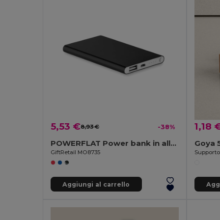
5,53 €
1,18 
8,93 €
-38%
POWERFLAT Power bank in alluminio da 400
Goya 
GiftRetail MO8735
Aggiungi al carrello
Aggi