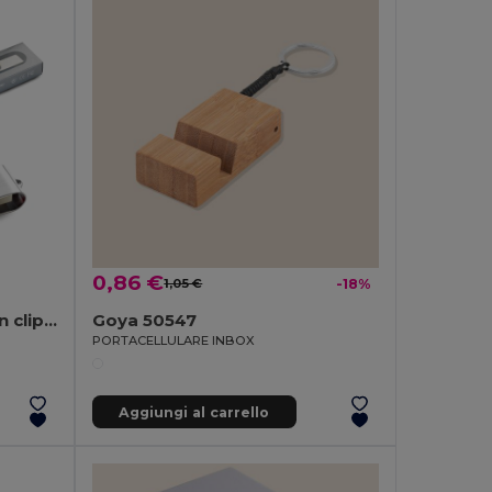
0,86 €
1,05 €
-18%
Chiavetta USB da 8 GB con clip in metallo
Goya 50547
PORTACELLULARE INBOX
Aggiungi al carrello