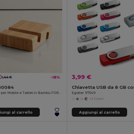
€
3,99 €
1,44 €
-18%
50084
Supporto per Mobile e Tablet in Bambù FORUM
Egotier 97549
+3 Colori
ungi al carrello
Aggiungi al carrello