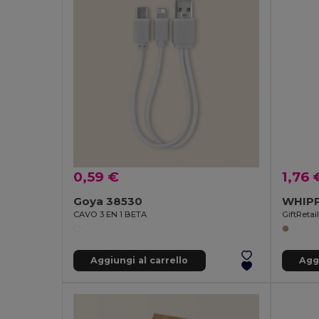
0,59 €
1,76 
Goya 38530
CAVO 3 EN 1 BETA
GiftReta
Aggiungi al carrello
Aggi