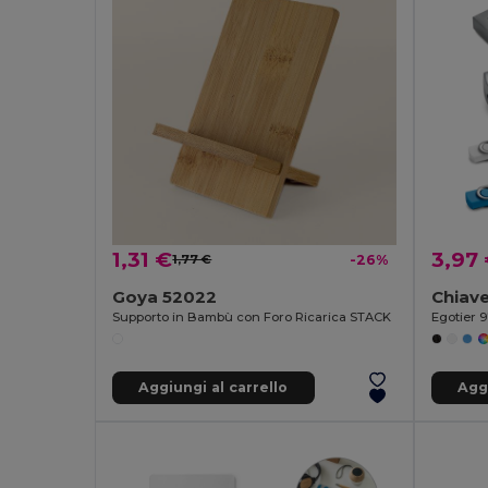
1,31 €
3,97
1,77 €
-26%
Goya 52022
Supporto in Bambù con Foro Ricarica STACK
Egotier 
Aggiungi al carrello
Aggi