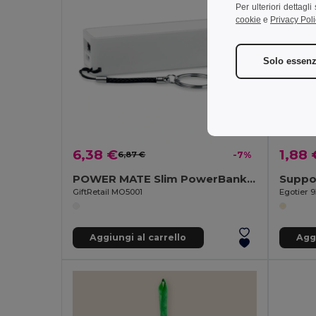
Per ulteriori dettagl
cookie
e
Privacy Poli
Solo essenz
6,38 €
1,88 
6,87 €
-7%
POWER MATE Slim PowerBank 2200 mAh -22
GiftRetail MO5001
Egotier 
Aggiungi al carrello
Aggi