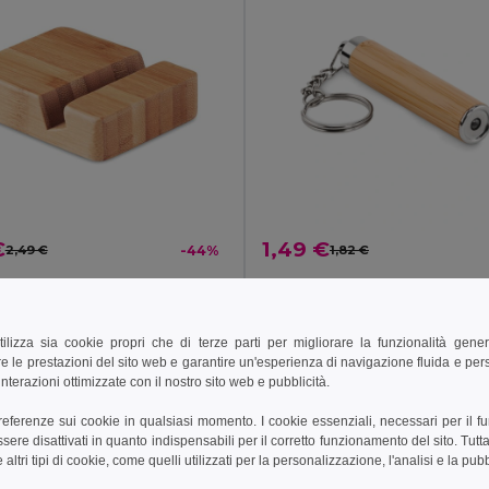
€
1,49 €
2,49 €
-44%
1,82 €
 Stand in bamboo
il MO9693
GiftRetail MO6894
tilizza sia cookie propri che di terze parti per migliorare la funzionalità gener
e le prestazioni del sito web e garantire un'esperienza di navigazione fluida e pe
ungi al carrello
Aggiungi al carrello
nterazioni ottimizzate con il nostro sito web e pubblicità.
preferenze sui cookie in qualsiasi momento. I cookie essenziali, necessari per il f
re disattivati in quanto indispensabili per il corretto funzionamento del sito. Tutta
altri tipi di cookie, come quelli utilizzati per la personalizzazione, l'analisi e la pubb