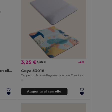
3,25 €
3,38 €
-4%
Chiavetta USB da 16 GB con clip in metallo
Goya 53018
Tappetino Mouse Ergonomico con Cuscino Sublimazione
Aggiungi al carrello