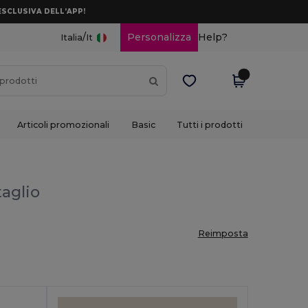
ESCLUSIVA DELL’APP!
/
Personalizza
Help?
Italia
It
Articoli promozionali
Basic
Tutti i prodotti
taglio
Reimposta