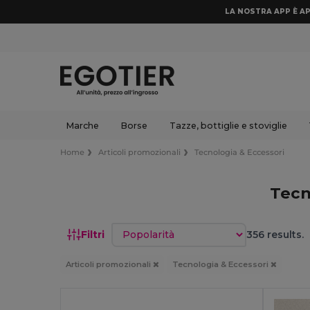
LA NOSTRA APP È AP
Marche
Borse
Tazze, bottiglie e stoviglie
Home
Articoli promozionali
Tecnologia & Eccessori
Tecn
Ordina per
Filtri
356 results.
Articoli promozionali
Tecnologia & Eccessori