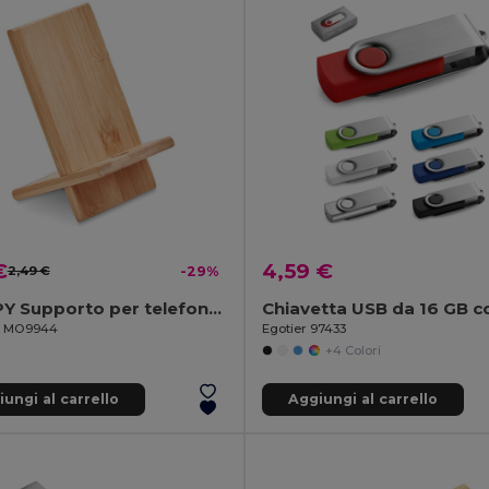
€
4,59 €
2,49 €
-29%
WHIPPY Supporto per telefono in bambù
il MO9944
Egotier 97433
+4 Colori
ungi al carrello
Aggiungi al carrello