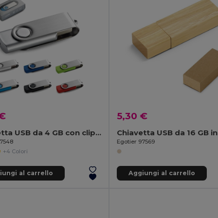
 €
5,30 €
Chiavetta USB da 4 GB con clip in metallo
97548
Egotier 97569
+4 Colori
ungi al carrello
Aggiungi al carrello