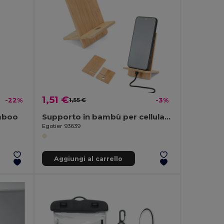
1,51 €
-22%
1,55 €
-3%
amboo
Supporto in bambù per cellulare, composto da 2 parti smontabili
Egotier 93639
Aggiungi al carrello