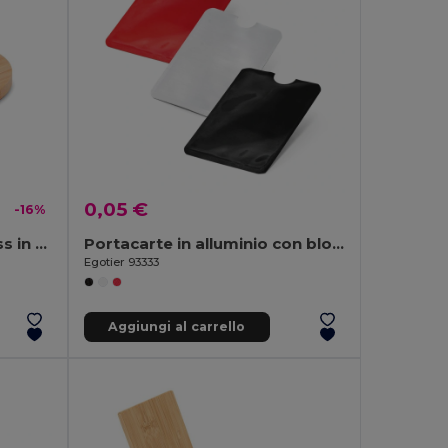
0,05 €
-16%
RUNDO Caricatore wireless in bamboo MO9434-
Portacarte in alluminio con blocco RFID
Egotier 93333
Aggiungi al carrello