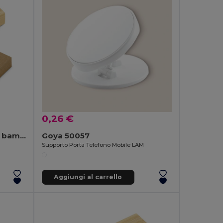
0,26 €
Chiavetta USB da 16 GB in bambù
Goya 50057
Supporto Porta Telefono Mobile LAM
Aggiungi al carrello