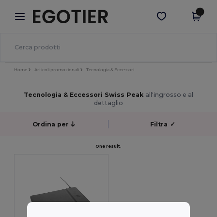
×
App Egotier
Scarica app
Prezzi migliori sull'app!
Home
Articoli promozionali
Tecnologia & Eccessori
Tecnologia & Eccessori Swiss Peak
all'ingrosso e al
dettaglio
Ordina per
Filtra
✓
One result.