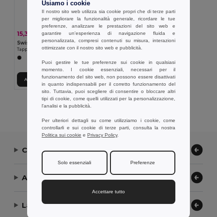
Usiamo i cookie
Il nostro sito web utilizza sia cookie propri che di terze parti
per migliorare la funzionalità generale, ricordare le tue
preferenze, analizzare le prestazioni del sito web e
15,31 €
garantire un'esperienza di navigazione fluida e
-22%
19,60 €
personalizzata, compresi contenuti su misura, interazioni
Swiss Peak P300.24
ottimizzate con il nostro sito web e pubblicità.
Tappetino mouse con ricarica wireless 10W in PU riciclato
Puoi gestire le tue preferenze sui cookie in qualsiasi
momento. I cookie essenziali, necessari per il
funzionamento del sito web, non possono essere disattivati
Aggiungi al carrello
in quanto indispensabili per il corretto funzionamento del
sito. Tuttavia, puoi scegliere di consentire o bloccare altri
tipi di cookie, come quelli utilizzati per la personalizzazione,
Visualizzazione Di Tutti I Prodotti.
l'analisi e la pubblicità.
Per ulteriori dettagli su come utilizziamo i cookie, come
controllarli e sui cookie di terze parti, consulta la nostra
Politica sui cookie
e
Privacy Policy
.
Contattaci
Solo essenziali
Preferenze
Aiuto or Assistenza
Accettare tutto
La nostra azienda