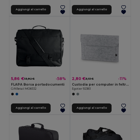
Aggiungi al carrello
Aggiungi al carrello
5,86 €
2,80 €
-58%
-11%
13,92 €
3,13 €
FLAPA Borsa portadocumenti
Custodia per computer in feltro riciclato (100% rPET)
GiftRetail MO8332
Egotier 92383
Aggiungi al carrello
Aggiungi al carrello