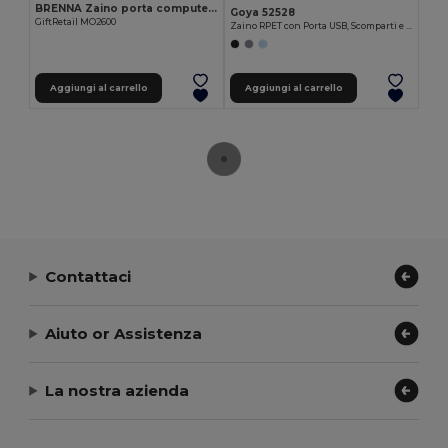
BRENNA Zaino porta computer 300D RPET
Goya 52528
GiftRetail MO2600
Zaino RPET con Porta USB, Scomparti e Tracolla
Aggiungi al carrello
Aggiungi al carrello
Contattaci
Aiuto or Assistenza
La nostra azienda