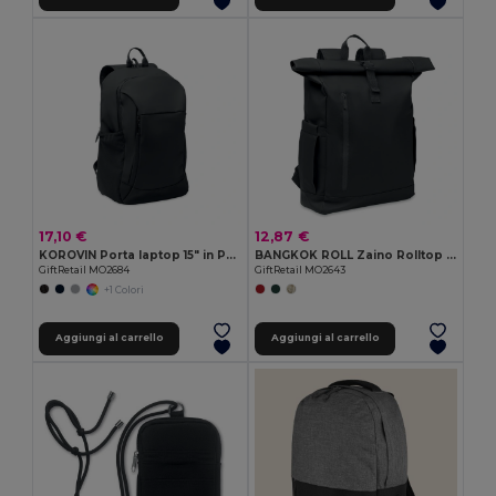
17,10 €
12,87 €
KOROVIN Porta laptop 15" in PU morbido
BANGKOK ROLL Zaino Rolltop per laptop 600D
GiftRetail MO2684
GiftRetail MO2643
+1 Colori
Aggiungi al carrello
Aggiungi al carrello