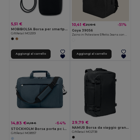
5,51 €
10,41 €
-51%
21,10 €
MOBIBOLSA Borsa per smartphone cross body
Goya 39056
GiftRetail MO2519
Zaino in Poliestere Effetto Jeans con USB CAMPUS
Aggiungi al carrello
Aggiungi al carrello
29,79 €
14,83 €
-64%
41,19 €
NAMUR Borsa da viaggio grande
STOCKHOLM Borsa porta pc in poliestere 360d
GiftRetail MO2738
GiftRetail MO8957