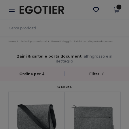
×
App Egotier
Scarica app
Prezzi migliori sull'app!
Home
Articoli promozionali
Borse & Viaggi
Zaini & cartelle porta documenti
Zaini & cartelle porta documenti
all'ingrosso e al
dettaglio
Ordina per
Filtra
✓
42 results.