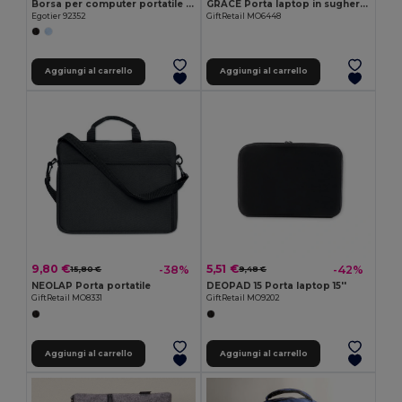
Borsa per computer portatile fino a 15
GRACE Porta laptop in sughero con pat
Egotier 92352
GiftRetail MO6448
Aggiungi al carrello
Aggiungi al carrello
9,80 €
5,51 €
-38%
-42%
15,80 €
9,48 €
NEOLAP Porta portatile
DEOPAD 15 Porta laptop 15''
GiftRetail MO8331
GiftRetail MO9202
Aggiungi al carrello
Aggiungi al carrello