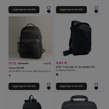
Aggiungi al carrello
Aggiungi al carrello
9,63 €
17,72 €
-44%
31,69 €
DAY Tracolla in morbido PU
Goya 52081
GiftRetail MO2741
Zaino RPET con Porta USB, Scomparti e Tracolla WAY
Aggiungi al carrello
Aggiungi al carrello