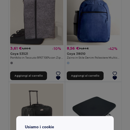
3,61 €
8,56 €
-10%
-42%
4,00 €
14,64 €
Goya 53521
Goya 38010
Portfolio in Tessuto RPET 100% con Zip EDDIE
Zaino in Stile Denim Poliestere Multicolore BITONE
Aggiungi al carrello
Aggiungi al carrello
Usiamo i cookie