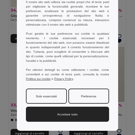
Il nostro sito web utilizza sia cookie propri che di terze parti
per migliorare la funzionalità generale, ricordare le tue
34,69 €
5,89 €
-44%
-7%
62,43 €
6,37 €
preferenze, analizzare le prestazioni del sito web e
garantire un'esperienza di navigazione fluida e
Goya 29025
DEOPAD Custodia protettiva per laptop
personalizzata, compresi contenuti su misura, interazioni
Carrello per laptop
GiftRetail IT3561
ottimizzate con il nostro sito web e pubblicità.
Puoi gestire le tue preferenze sui cookie in qualsiasi
momento. I cookie essenziali, necessari per il
Aggiungi al carrello
Aggiungi al carrello
funzionamento del sito web, non possono essere disattivati
in quanto indispensabili per il corretto funzionamento del
sito. Tuttavia, puoi scegliere di consentire o bloccare altri
tipi di cookie, come quelli utilizzati per la personalizzazione,
l'analisi e la pubblicità.
Per ulteriori dettagli su come utilizziamo i cookie, come
controllarli e sui cookie di terze parti, consulta la nostra
Politica sui cookie
e
Privacy Policy
.
Solo essenziali
Preferenze
33,33 €
10,15 €
-28%
-41%
46,24 €
17,23 €
Vinga V5018
Goya 53024
Accettare tutto
Zaino/borsa bicicletta VINGA Baltimore RCS
Borsa Conferenza Cotone Riciclato, Manico Regolabile PAMBA
+1 Colori
Aggiungi al carrello
Aggiungi al carrello