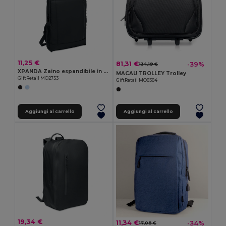
11,25 €
81,31 €
-39%
134,19 €
XPANDA Zaino espandibile in RPET 600D
MACAU TROLLEY Trolley
GiftRetail MO2753
GiftRetail MO8384
Aggiungi al carrello
Aggiungi al carrello
19,34 €
11,34 €
-34%
17,08 €