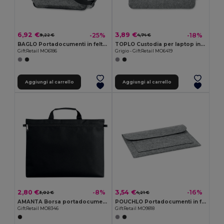
6,92 €
3,89 €
-25%
-18%
9,22 €
4,74 €
BAGLO Portadocumenti in feltro
TOPLO Custodia per laptop in feltro RPET
GiftRetail MO6186
Grigio - GiftRetail MO6419
Aggiungi al carrello
Aggiungi al carrello
2,80 €
3,54 €
-8%
-16%
3,02 €
4,21 €
AMANTA Borsa portadocumenti
POUCHLO Portadocumenti in feltro
GiftRetail MO8346
GiftRetail MO9818