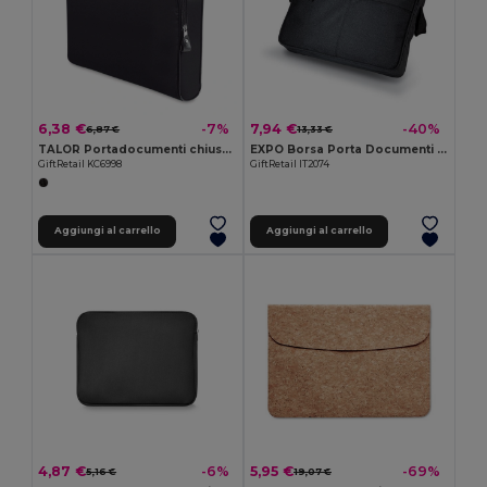
6,38 €
7,94 €
-7%
-40%
6,87 €
13,33 €
TALOR Portadocumenti chiusura a zip
EXPO Borsa Porta Documenti Elegante e Resistente
GiftRetail KC6998
GiftRetail IT2074
Aggiungi al carrello
Aggiungi al carrello
4,87 €
5,95 €
-6%
-69%
5,16 €
19,07 €