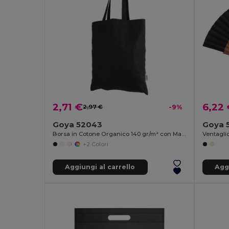
2,71 €
6,22
2,97 €
-9%
Goya 52043
Goya 
Borsa in Cotone Organico 140 gr/m² con Manici Lunghi COLORS
+2 Colori
Aggiungi al carrello
Aggi