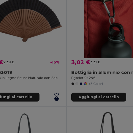
 €
3,02 €
7,39 €
-16%
3,31 €
53019
Ventaglio in Legno Scuro Naturale con Sacchetto in Raso HARUSI
Egotier 94246
+3 Colori
ungi al carrello
Aggiungi al carrello