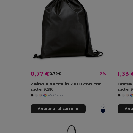
0,77 €
1,33 
0,79 €
-2%
Zaino a sacca in 210D con cordoncini neri
Borsa 
Egotier 92910
Egotier 
+7 Colori
Aggiungi al carrello
Aggi