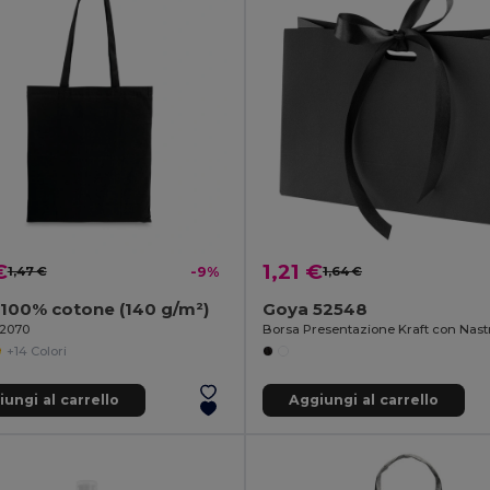
€
1,21 €
1,47 €
-9%
1,64 €
100% cotone (140 g/m²)
Goya 52548
92070
+14 Colori
ungi al carrello
Aggiungi al carrello