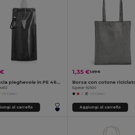
 €
1,35 €
1,59 €
Borraccia pieghevole in PE 460 mL
94612
Egotier 92920
+5 Colori
+3 Colori
ungi al carrello
Aggiungi al carrello