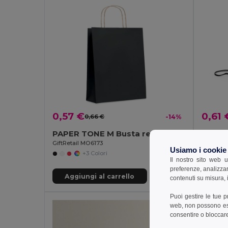
0,57 €
0,61 
0,66 €
-14%
PAPER TONE M Busta regalo media. 90gr/mq
Zaino 
GiftRetail MO6173
Egotier 
Usiamo i cookie
+3 Colori
Il nostro sito web u
preferenze, analizzar
Aggiungi al carrello
Aggi
contenuti su misura, i
Puoi gestire le tue 
web, non possono esse
consentire o bloccare 