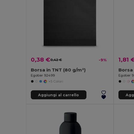
0,38 €
1,81 
0,42 €
-9%
Borsa in TNT (80 g/m²)
Egotier 92499
Egotier 
+5 Colori
Aggiungi al carrello
Aggi