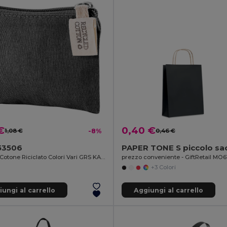
€
0,40 €
1,08 €
-8%
0,46 €
53506
Borsa in Cotone Riciclato Colori Vari GRS KALA
prezzo conveniente - GiftRetail MO6
+3 Colori
ungi al carrello
Aggiungi al carrello