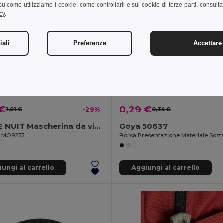
i su come utilizziamo i cookie, come controllarli e sui cookie di terze parti, consult
cy
.
iali
Preferenze
Accettare 
 €
0,29 €
1,01 €
-29%
0,34 €
BONNE NUIT Mascherina da viaggio
Goya 50637
il MO9233
ungi al carrello
Aggiungi al carrello