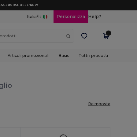
ESCLUSIVA DELL’APP!
/
Personalizza
Help?
Italia
It
Articoli promozionali
Basic
Tutti i prodotti
glio
Reimposta