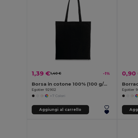
1,39 €
0,90
1,40 €
-1%
Borsa in cotone 100% (100 g/m²)
Egotier 92902
Egotier 
+7 Colori
Aggiungi al carrello
Aggi