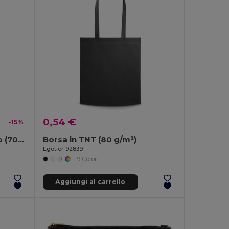
0,54 €
-15%
Borsa con cotone riciclato (70%), poliestere (30% rPET) (140 g/m²)
Borsa in TNT (80 g/m²)
Egotier 92839
+9 Colori
Aggiungi al carrello