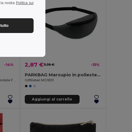
a la nostra
Politica sui
tutto
2,87 €
-14%
3,36 €
-15%
PARKBAG Marsupio in poliestere 210D
Borsa Presentazione Materiale Sostenibile Finitura Opaca FRAME
GiftRetail MO9513
Aggiungi al carrello