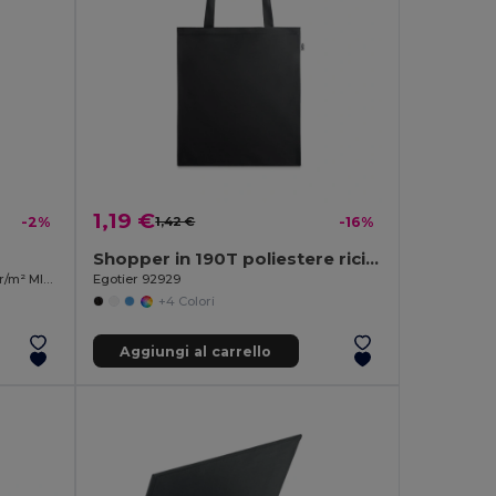
1,19 €
-2%
1,42 €
-16%
Shopper in 190T poliestere riciclato (100% rPET)
Borsa in velluto manico lungo 280 gr/m² MILD
Egotier 92929
+4 Colori
Aggiungi al carrello