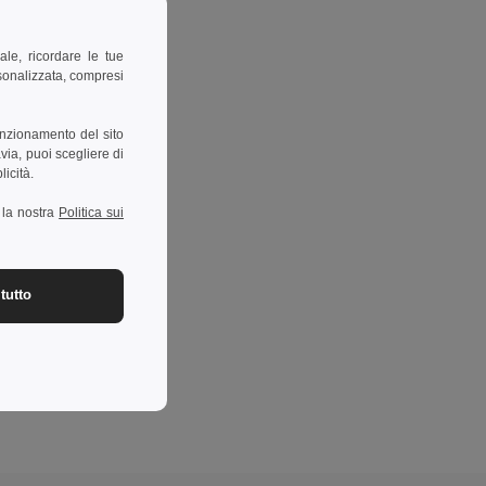
ale, ricordare le tue
rsonalizzata, compresi
unzionamento del sito
via, puoi scegliere di
licità.
a la nostra
Politica sui
tutto