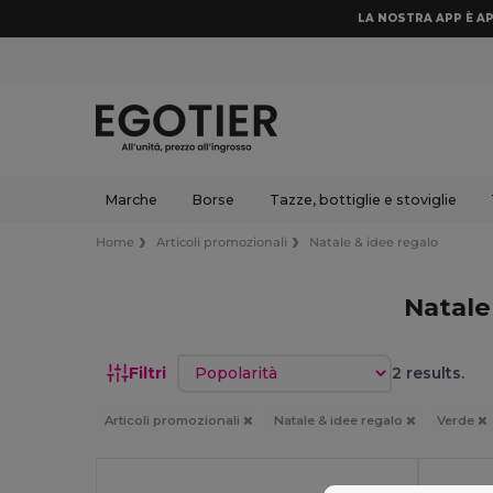
LA NOSTRA APP È AP
Marche
Borse
Tazze, bottiglie e stoviglie
Home
Articoli promozionali
Natale & idee regalo
Natale
Ordina per
Filtri
2 results.
Articoli promozionali
Natale & idee regalo
Verde