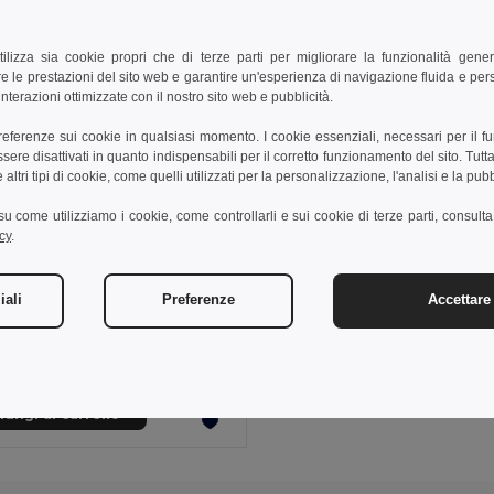
tilizza sia cookie propri che di terze parti per migliorare la funzionalità gener
e le prestazioni del sito web e garantire un'esperienza di navigazione fluida e pe
nterazioni ottimizzate con il nostro sito web e pubblicità.
preferenze sui cookie in qualsiasi momento. I cookie essenziali, necessari per il f
re disattivati in quanto indispensabili per il corretto funzionamento del sito. Tutta
altri tipi di cookie, come quelli utilizzati per la personalizzazione, l'analisi e la pubb
i su come utilizziamo i cookie, come controllarli e sui cookie di terze parti, consult
cy
.
€
iali
Preferenze
Accettare 
HARMOBIG Decorazione albero di Natale
l CX1578
ungi al carrello