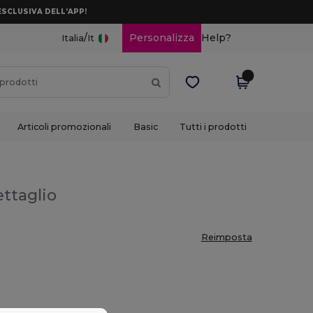
ESCLUSIVA DELL’APP!
/
Personalizza
Help?
Italia
It
Articoli promozionali
Basic
Tutti i prodotti
ettaglio
Reimposta