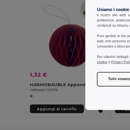
Usiamo i cookie
Il nostro sito web u
preferenze, analizzar
contenuti su misura, i
Puoi gestire le tue 
web, non possono esse
consentire o bloccare 
Per ulteriori dettagl
cookie
e
Privacy Poli
1,32 €
5,15 
Solo essenz
HARMOBAUBLE Appendiabiti carta pieghevole
GiftRetail CX1576
GiftRetai
Aggiungi al carrello
Aggi