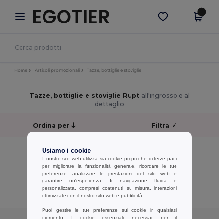
×
App Egotier
Scarica app
Prezzi migliori sull'app!
Home
Articoli promozionali
Tazze, bottiglie e stoviglie
Tazze, bottiglie e stoviglie Rupt
all'ingrosso e al
dettaglio
Ordina per
Filtra
✓
No results.
Usiamo i cookie
No results.
Il nostro sito web utilizza sia cookie propri che di terze parti
per migliorare la funzionalità generale, ricordare le tue
preferenze, analizzare le prestazioni del sito web e
Visualizzazione Di Tutti I Prodotti.
garantire un'esperienza di navigazione fluida e
personalizzata, compresi contenuti su misura, interazioni
ottimizzate con il nostro sito web e pubblicità.
Puoi gestire le tue preferenze sui cookie in qualsiasi
momento. I cookie essenziali, necessari per il