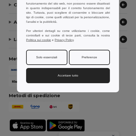
funzionamento del sito web, non possono essere disattivati
Contattaci
in quanto indispensabili per il corretto funzionamento del
sito. Tuttavia, puoi scegliere di consentire o bloccare altri
tipi di cookie, come quelli utilizzati per la personalizzazione,
Aiuto or Assistenza
l'analisi e la pubblicità.
Per ulteriori dettagli su come utilizziamo i cookie, come
controllarli e sui cookie di terze parti, consulta la nostra
La nostra azienda
Politica sui cookie
e
Privacy Policy
.
Solo essenziali
Preferenze
Metodi di pagamento
Accettare tutto
Metodi di spedizione