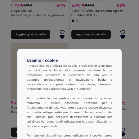
1,79 €
2,49 €
-34%
-23%
2,73 €
3,24 €
Goya 39092
SPOT SEVEN Borraccia sport da 700 ml
Tazza Vintage in Metallo Leggera e Resistente FIELD
GiftRetail MO8933
Aggiungi al carrello
Aggiungi al carrello
Usiamo i cookie
Il nostro sito web utilizza sia cookie propri che di terze parti
per migliorare la funzionalità generale, ricordare le tue
preferenze, analizzare le prestazioni del sito web e
garantire un'esperienza di navigazione fluida e
personalizzata, compresi contenuti su misura, interazioni
ottimizzate con il nostro sito web e pubblicità.
Puoi gestire le tue preferenze sui cookie in qualsiasi
0,59 €
5,77 €
-26%
momento. I cookie essenziali, necessari per il
7,79 €
Goya 53511
funzionamento del sito web, non possono essere disattivati
BRACE Thermos doppio strato 350ml
Scatola Autoassemblante con Finestra per Tazze MATCHA
in quanto indispensabili per il corretto funzionamento del
GiftRetail MO6276
sito. Tuttavia, puoi scegliere di consentire o bloccare altri
+4 Colori
tipi di cookie, come quelli utilizzati per la personalizzazione,
l'analisi e la pubblicità.
Aggiungi al carrello
Aggiungi al carrello
Per ulteriori dettagli su come utilizziamo i cookie, come