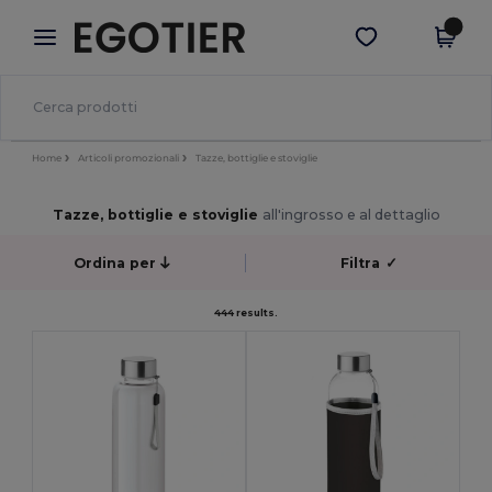
×
App Egotier
Scarica app
Prezzi migliori sull'app!
Home
Articoli promozionali
Tazze, bottiglie e stoviglie
Tazze, bottiglie e stoviglie
all'ingrosso e al dettaglio
Ordina per
Filtra
✓
444 results.