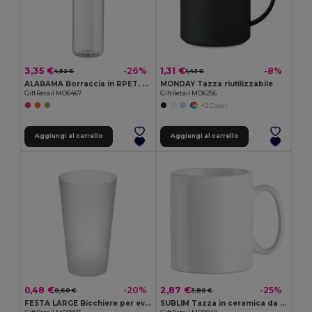
3,35 €
1,31 €
-26%
-8%
4,52 €
1,43 €
ALABAMA Borraccia in RPET. 650ml PP
MONDAY Tazza riutilizzabile
GiftRetail MO6467
GiftRetail MO6256
+2 Colori
Aggiungi al carrello
Aggiungi al carrello
0,48 €
2,87 €
-20%
-25%
0,60 €
3,80 €
FESTA LARGE Bicchiere per eventi 500ml
SUBLIM Tazza in ceramica da 300 ml