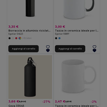
3,35 €
3,00 €
Borraccia in alluminio riciclato con moschettone 530 mL
Tazza in ceramica ideale per la sublimazione
Egotier 54623
Egotier 93897
+3 Colori
Aggiungi al carrello
Aggiungi al carrello
3,66 €
2,47 €
-27%
-2%
5,04 €
2,51 €
Goya 33545
Tazza in ceramica ideale per la sublimazione da 350 mL