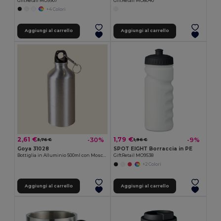
GiftRetail MO9907
GiftRetail MO8040
+4 Colori
Aggiungi al carrello
Aggiungi al carrello
2,61 €
1,79 €
-30%
-9%
3,76 €
1,96 €
Goya 31028
SPOT EIGHT Borraccia in PE
Bottiglia in Alluminio 500ml con Moschettone
GiftRetail MO9538
+2 Colori
Aggiungi al carrello
Aggiungi al carrello