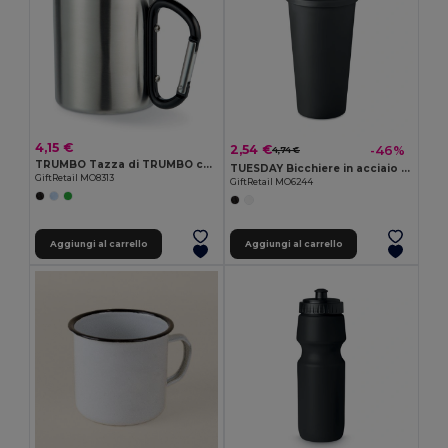
4,15 €
2,54 €
-46%
4,74 €
TRUMBO Tazza di TRUMBO con manico a moschettone
TUESDAY Bicchiere in acciaio in PP
GiftRetail MO8313
GiftRetail MO6244
Aggiungi al carrello
Aggiungi al carrello