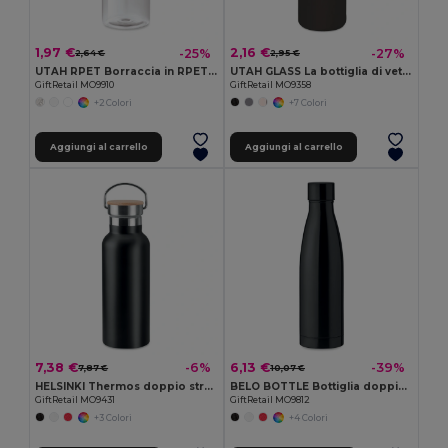
1,97 €
2,16 €
-25%
-27%
2,64 €
2,95 €
UTAH RPET Borraccia in RPET 500ml
UTAH GLASS La bottiglia di vetro UTAH GLASS 500 ml
GiftRetail MO9910
GiftRetail MO9358
+2 Colori
+7 Colori
Aggiungi al carrello
Aggiungi al carrello
7,38 €
6,13 €
-6%
-39%
7,87 €
10,07 €
HELSINKI Thermos doppio strato 500ml
BELO BOTTLE Bottiglia doppio strato 500ml
GiftRetail MO9431
GiftRetail MO9812
+3 Colori
+4 Colori