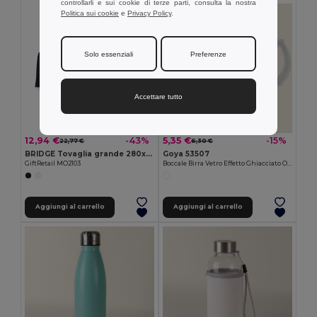
controllarli e sui cookie di terze parti, consulta la nostra
Politica sui cookie
e
Privacy Policy
.
Solo essenziali
Preferenze
Accettare tutto
12,94 €
5,35 €
-43%
-15%
22,77 €
6,30 €
BRIDGE Tovaglia grande 280x210 cm
Goya 53507
GiftRetail MO2103
Boccale Birra Vetro Effetto Ghiacciato OLAPH
Aggiungi al carrello
Aggiungi al carrello