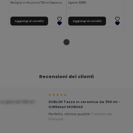
Bottiglia in Alluminio 750 ml Opaca con Moschettone MATT
Egotier 93990
Aggiungi al carrello
Aggiungi al carrello
Recensioni dei clienti
★ ★ ★ ★ ★
a sport da 700 ml -
SUBLIM Tazza in ceramica da 300 ml -
GiftRetail MO8040
Perfetto, ottima qualità
Tradotto da
Français