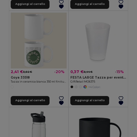
Aggiungi al carrello
Aggiungi al carrello
2,41 €
0,37 €
-20%
-15%
3,02 €
0,44 €
Goya 33518
FESTA LARGE Tazza per eventi riutilizzabile
Tazza in ceramica bianca 350 ml finitura speciale SUBLIMATION
GiftRetail MO6375
+4 Colori
Aggiungi al carrello
Aggiungi al carrello