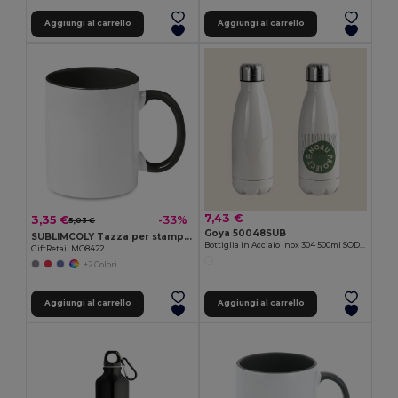
Aggiungi al carrello
Aggiungi al carrello
7,43 €
3,35 €
-33%
5,03 €
Goya 50048SUB
SUBLIMCOLY Tazza per stampa in sublimazio
Bottiglia in Acciaio Inox 304 500ml SODITA
GiftRetail MO8422
+2 Colori
Aggiungi al carrello
Aggiungi al carrello