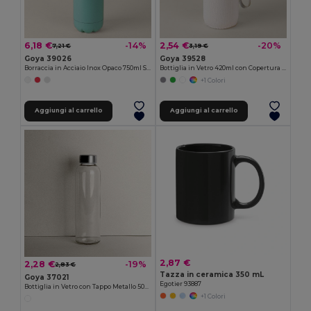
6,18 €
2,54 €
-14%
-20%
7,21 €
3,19 €
Goya 39026
Goya 39528
Borraccia in Acciaio Inox Opaco 750ml SODA
Bottiglia in Vetro 420ml con Copertura Neoprene JARABA
+1 Colori
Aggiungi al carrello
Aggiungi al carrello
2,87 €
2,28 €
-19%
2,83 €
Tazza in ceramica 350 mL
Goya 37021
Egotier 93887
Bottiglia in Vetro con Tappo Metallo 500ml VERRE
+1 Colori