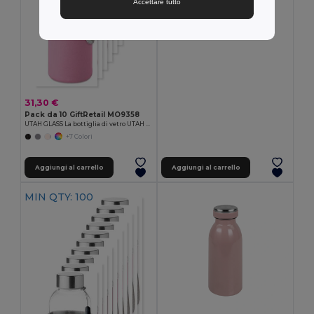
Accettare tutto
Egotier 99967
31,30 €
Pack da 10 GiftRetail MO9358
UTAH GLASS La bottiglia di vetro UTAH GLASS 500 ml
+7 Colori
Aggiungi al carrello
Aggiungi al carrello
MIN QTY: 100