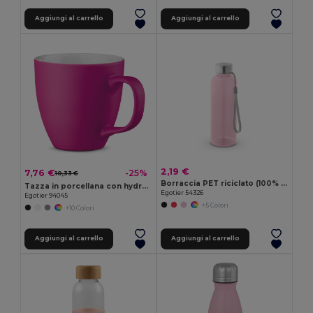
Aggiungi al carrello
Aggiungi al carrello
2,19 €
7,76 €
-25%
10,33 €
Borraccia PET riciclato (100% rPET) trasparente con finitura lucida 600 mL
Tazza in porcellana con hydroglaze 450 mL
Egotier 54326
Egotier 94045
+5 Colori
+10 Colori
Aggiungi al carrello
Aggiungi al carrello