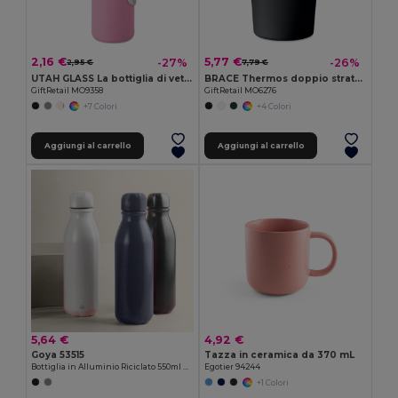
2,16 €
5,77 €
-27%
-26%
2,95 €
7,79 €
UTAH GLASS La bottiglia di vetro UTAH GLASS 500 ml
BRACE Thermos doppio strato 350ml
GiftRetail MO9358
GiftRetail MO6276
+7 Colori
+4 Colori
Aggiungi al carrello
Aggiungi al carrello
5,64 €
4,92 €
Goya 53515
Tazza in ceramica da 370 mL
Bottiglia in Alluminio Riciclato 550ml Europa TAMBO
Egotier 94244
+1 Colori