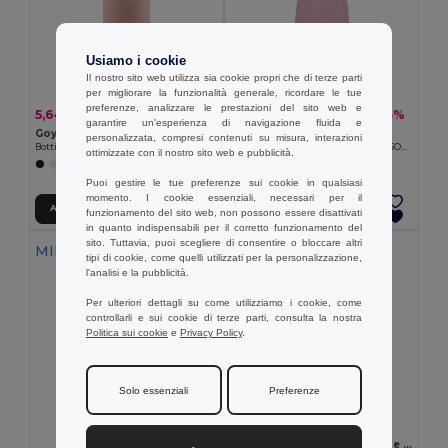
Usiamo i cookie
Il nostro sito web utilizza sia cookie propri che di terze parti
per migliorare la funzionalità generale, ricordare le tue
preferenze, analizzare le prestazioni del sito web e
5,64 €
6,48 €
-24%
-5%
7,39 €
6,80 €
garantire un'esperienza di navigazione fluida e
Goya 50019
Goya 50048
personalizzata, compresi contenuti su misura, interazioni
Bottiglia in Vetro 500 ml con Tappo in Bambù e Custodia in Silicone GIN
Borraccia in Acciaio Inox 304 500ml SODITA
ottimizzate con il nostro sito web e pubblicità.
+2 Colori
Puoi gestire le tue preferenze sui cookie in qualsiasi
momento. I cookie essenziali, necessari per il
Aggiungi al carrello
Aggiungi al carrello
funzionamento del sito web, non possono essere disattivati
in quanto indispensabili per il corretto funzionamento del
sito. Tuttavia, puoi scegliere di consentire o bloccare altri
MIN QTY: 10
tipi di cookie, come quelli utilizzati per la personalizzazione,
l'analisi e la pubblicità.
Per ulteriori dettagli su come utilizziamo i cookie, come
controllarli e sui cookie di terze parti, consulta la nostra
Politica sui cookie
e
Privacy Policy
.
Solo essenziali
Preferenze
3,79 €
Set di borraccia in PP e PET e asciugamano sportivo in poliammide e poliestere