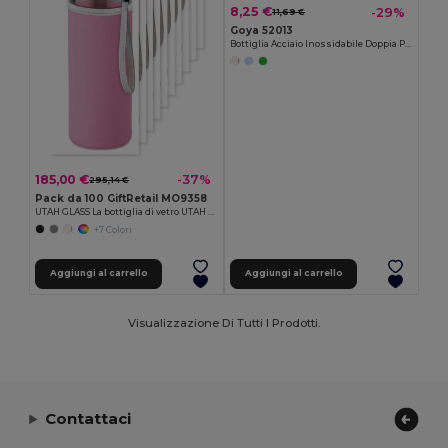
8,25 €
-29%
11,69 €
Goya 52013
Bottiglia Acciaio Inossidabile Doppia Parete 350ml
185,00 €
-37%
295,14 €
Pack da 100 GiftRetail MO9358
UTAH GLASS La bottiglia di vetro UTAH GLASS 500 ml
+7 Colori
Aggiungi al carrello
Aggiungi al carrello
Visualizzazione Di Tutti I Prodotti.
Contattaci