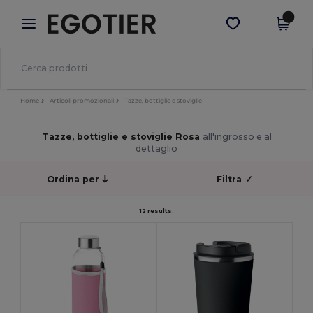
×
App Egotier
Scarica app
Prezzi migliori sull'app!
Home
Articoli promozionali
Tazze, bottiglie e stoviglie
Tazze, bottiglie e stoviglie Rosa
all'ingrosso e al
dettaglio
Ordina per
Filtra
✓
12 results.