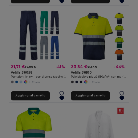
21,71 €
23,34 €
-41%
-44%
37,00 €
41,54 €
Velilla 36058
Velilla 36100
Pantaloni in twill con diverse tasche (200g/m²), in cotone (35%) e poliestere (65%)
Polo bicolore piqué (150g/m²) con maniche corte, in cotone (55%) e poliestere (45%)
+1 Colori
+1 Colori
Aggiungi al carrello
Aggiungi al carrello