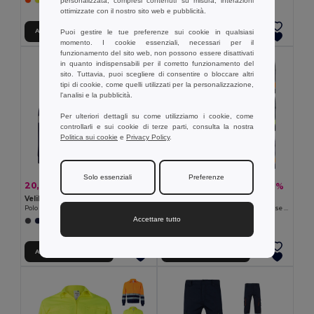
personalizzata, compresi contenuti su misura, interazioni
+1 Colori
ottimizzate con il nostro sito web e pubblicità.
Aggiungi al carrello
Aggiungi al carrello
Puoi gestire le tue preferenze sui cookie in qualsiasi
momento. I cookie essenziali, necessari per il
funzionamento del sito web, non possono essere disattivati
in quanto indispensabili per il corretto funzionamento del
sito. Tuttavia, puoi scegliere di consentire o bloccare altri
tipi di cookie, come quelli utilizzati per la personalizzazione,
l'analisi e la pubblicità.
Per ulteriori dettagli su come utilizziamo i cookie, come
controllarli e sui cookie di terze parti, consulta la nostra
Politica sui cookie
e
Privacy Policy
.
Solo essenziali
Preferenze
20,71 €
22,34 €
-44%
-39%
36,85 €
36,37 €
Velilla 36139
Velilla 36054
Polo bicolore piqué (150g/m²) con maniche lunghe, in cotone (55%) e poliestere (45%)
Pantaloni in twill bicolore con diverse tasche (210g/m²), in cotone (20%) e poliestere (80%)
Accettare tutto
+1 Colori
+6 Colori
Aggiungi al carrello
Aggiungi al carrello