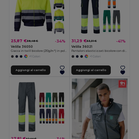
25,87 €
31,29 €
-34%
-41%
39,48 €
53,31 €
Velilla 36050
Velilla 36021
Giacca in twill bicolore (210g/m²) in poliestere (80%) e cotone (20%)
Pantaloni elasticizzati bicolore con diverse tasche (240g/m²), in cotone (46%), EME (38%) e poliestere (16%)
+1 Colori
+1 Colori
Aggiungi al carrello
Aggiungi al carrello
27,81 €
-34%
42,44 €