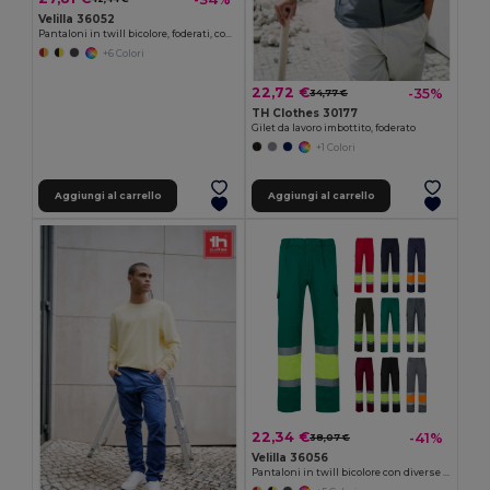
Velilla 36052
Pantaloni in twill bicolore, foderati, con diverse tasche, in cotone (20%) e poliestere (80%)
+6 Colori
22,72 €
-35%
34,77 €
TH Clothes 30177
Gilet da lavoro imbottito, foderato
+1 Colori
Aggiungi al carrello
Aggiungi al carrello
22,34 €
-41%
38,07 €
Velilla 36056
Pantaloni in twill bicolore con diverse tasche (210g/m²), in cotone (20%) e poliestere (80%)