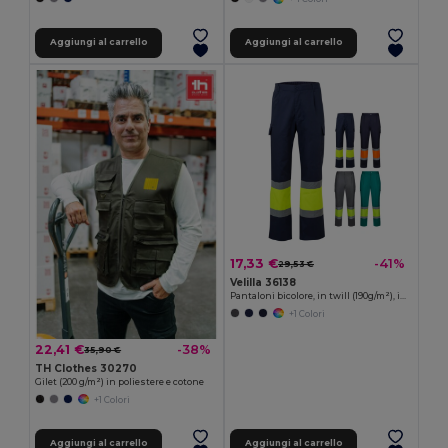
Aggiungi al carrello
Aggiungi al carrello
17,33 €
-41%
29,53 €
Velilla 36138
Pantaloni bicolore, in twill (190g/m²), in cotone (20%) e poliestere (80%)
+1 Colori
22,41 €
-38%
35,90 €
TH Clothes 30270
Gilet (200 g/m²) in poliestere e cotone
+1 Colori
Aggiungi al carrello
Aggiungi al carrello