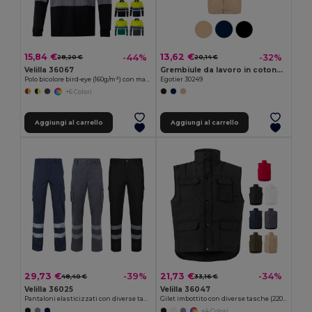
15,84 €
13,62 €
-44%
-32%
28,20 €
20,14 €
Velilla 36067
Grembiule da lavoro in cotone e poliestere
Polo bicolore bird-eye (160g/m²) con maniche lunghe, in poliestere (100%)
Egotier 30249
+6 Colori
Aggiungi al carrello
Aggiungi al carrello
29,73 €
21,73 €
-39%
-34%
48,40 €
33,16 €
Velilla 36025
Velilla 36047
Pantaloni elasticizzati con diverse tasche (240g/m²), in cotone (46%), EME (38%) e poliestere (16%)
Gilet imbottito con diverse tasche (220g/m²), in poliestere (100%)
+4 Colori