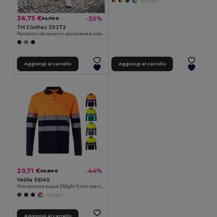
+5 Colori
36,75 €
-30%
52,70 €
TH Clothes 30272
Pantaloni da lavoro in poliestere e cotone
Aggiungi al carrello
Aggiungi al carrello
20,71 €
-44%
36,85 €
Velilla 36140
Polo bicolore piqué (150g/m²) con maniche lunghe, in cotone (55%) e poliestere (45%)
+1 Colori
Aggiungi al carrello