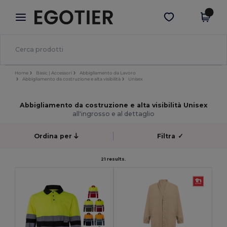
×
App Egotier
Scarica app
Prezzi migliori sull'app!
Home
Basic | Accessori
Abbigliamento da Lavoro
Abbigliamento da costruzione e alta visibilità
Unisex
Abbigliamento da costruzione e alta visibilità Unisex
all'ingrosso e al dettaglio
Ordina per
Filtra
✓
21 results.