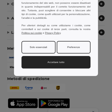
funzionamento del sito web, non possono essere disattivati
Contattaci
in quanto indispensabili per il corretto funzionamento del
sito. Tuttavia, puoi scegliere di consentire o bloccare altri
tipi di cookie, come quelli utilizzati per la personalizzazione,
Aiuto or Assistenza
l'analisi e la pubblicità.
Per ulteriori dettagli su come utilizziamo i cookie, come
controllarli e sui cookie di terze parti, consulta la nostra
La nostra azienda
Politica sui cookie
e
Privacy Policy
.
Solo essenziali
Preferenze
Metodi di pagamento
Accettare tutto
Metodi di spedizione