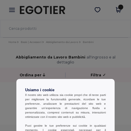
×
App Egotier
Scarica app
Prezzi migliori sull'app!
Home
Basic | Accessori
Abbigliamento da Lavoro
Bambini
Abbigliamento da Lavoro Bambini
all'ingrosso e al
dettaglio
Ordina per
Filtra
✓
No results.
Usiamo i cookie
No results.
Il nostro sito web utilizza sia cookie propri che di terze parti
per migliorare la funzionalità generale, ricordare le tue
preferenze, analizzare le prestazioni del sito web e
Visualizzazione Di Tutti I Prodotti.
garantire un'esperienza di navigazione fluida e
personalizzata, compresi contenuti su misura, interazioni
ottimizzate con il nostro sito web e pubblicità.
Puoi gestire le tue preferenze sui cookie in qualsiasi
momento. I cookie essenziali, necessari per il