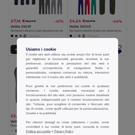
27,14 €
24,24 €
-41%
-44%
46,24 €
43,17 €
Velilla 36031
Velilla 36003
Pantaloni elasticizzati bicolore con diverse tasche (240g/m²), in cotone (46%), EME (38%) e poliestere (16%)
Pantaloni elasticizzati con diverse tasche (240g/m²), in cotone (46%), EME (38%) e poliestere (16%)
+12 Colori
+7 Colori
Usiamo i cookie
Aggiungi al carrello
Aggiungi al carrello
Il nostro sito web utilizza sia cookie propri che di terze parti
per migliorare la funzionalità generale, ricordare le tue
preferenze, analizzare le prestazioni del sito web e
garantire un'esperienza di navigazione fluida e
personalizzata, compresi contenuti su misura, interazioni
ottimizzate con il nostro sito web e pubblicità.
Puoi gestire le tue preferenze sui cookie in qualsiasi
momento. I cookie essenziali, necessari per il
funzionamento del sito web, non possono essere disattivati
in quanto indispensabili per il corretto funzionamento del
sito. Tuttavia, puoi scegliere di consentire o bloccare altri
tipi di cookie, come quelli utilizzati per la personalizzazione,
l'analisi e la pubblicità.
22,87 €
-39%
37,23 €
Velilla 36029
Per ulteriori dettagli su come utilizziamo i cookie, come
Pantaloni in twill bicolore con diverse tasche (240g/m²), in cotone (35%) e poliestere (65%)
controllarli e sui cookie di terze parti, consulta la nostra
Politica sui cookie
e
Privacy Policy
.
+1 Colori