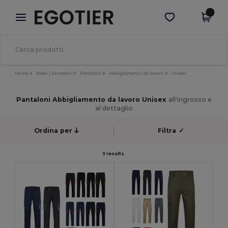
×
App Egotier
Scarica app
Prezzi migliori sull'app!
Home
Basic | Accessori
Pantaloni
Abbigliamento da lavoro
Unisex
Pantaloni Abbigliamento da lavoro Unisex
all'ingrosso e
al dettaglio
Ordina per
Filtra
✓
3 results.