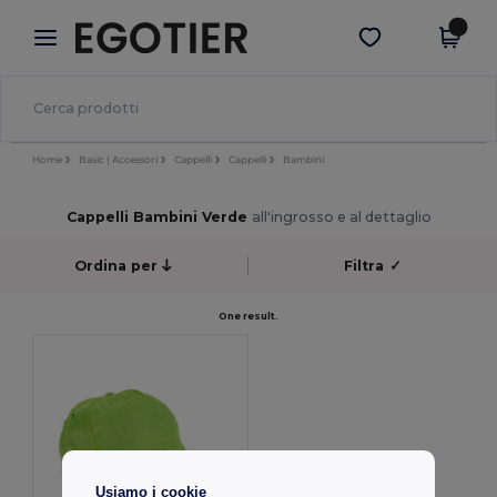
×
App Egotier
Scarica app
Prezzi migliori sull'app!
Home
Basic | Accessori
Cappelli
Cappelli
Bambini
Cappelli Bambini Verde
all'ingrosso e al dettaglio
Ordina per
Filtra
✓
One result.
Usiamo i cookie