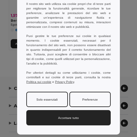
Il nostro sito web utilizza sia cookie propri che di terze parti
per migliorare la funzionalità generale, ricordare le tue
preferenze, analizzare le prestazioni del sito web e
1,57 €
garantire un'esperienza di navigazione fluida e
Berretto da bambino in poliestere
personalizzata, compresi contenuti su misura, interazioni
Egotier 99456
ottimizzate con il nostro sito web e pubblicità.
+3 Colori
Puoi gestire le tue preferenze sui cookie in qualsiasi
momento. I cookie essenziali, necessari per il
Aggiungi al carrello
funzionamento del sito web, non possono essere disattivati
in quanto indispensabili per il corretto funzionamento del
sito. Tuttavia, puoi scegliere di consentire o bloccare altri
Visualizzazione Di Tutti I Prodotti.
tipi di cookie, come quelli utilizzati per la personalizzazione,
l'analisi e la pubblicità.
Per ulteriori dettagli su come utilizziamo i cookie, come
controllarli e sui cookie di terze parti, consulta la nostra
Politica sui cookie
e
Privacy Policy
.
Contattaci
Solo essenziali
Preferenze
Aiuto or Assistenza
Accettare tutto
La nostra azienda