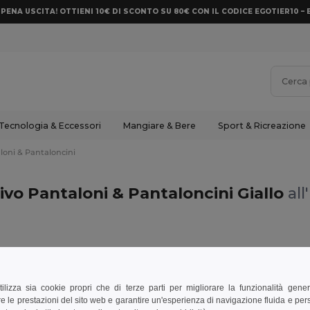
PENA USCITA! OTTIENI 10€ DI SCONTO SU 80€ CON IL CODICE EGOTIER10 – 
Tecnologia & Eccessori
Mangiare & Bere
Sport & Ricreazione
loni & Pantaloncini
vo Pantaloni & Pantaloncini Giallo
all
i & Pantaloncini
Giallo
tilizza sia cookie propri che di terze parti per migliorare la funzionalità gener
e le prestazioni del sito web e garantire un'esperienza di navigazione fluida e pe