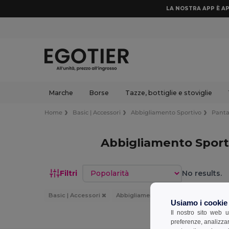
LA NOSTRA APP È AP
Marche
Borse
Tazze, bottiglie e stoviglie
Home
Basic | Accessori
Abbigliamento Sportivo
Panta
Abbigliamento Sporti
Ordina per
Filtri
No results.
Basic | Accessori
Abbigliamento Sportivo
Pantalon
Usiamo i cookie
Il nostro sito web u
preferenze, analizzar