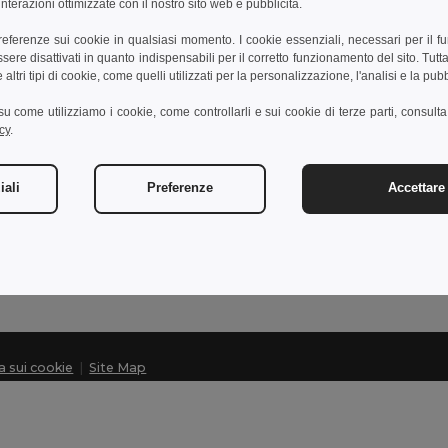
nterazioni ottimizzate con il nostro sito web e pubblicità.
preferenze sui cookie in qualsiasi momento. I cookie essenziali, necessari per il f
re disattivati in quanto indispensabili per il corretto funzionamento del sito. Tutta
Contattaci
altri tipi di cookie, come quelli utilizzati per la personalizzazione, l'analisi e la pubb
Cliente
i su come utilizziamo i cookie, come controllarli e sui cookie di terze parti, consult
cy
.
cliente@egotier.it
Vendite
vendite@egotier.it
iali
Preferenze
Accettare 
Assistenza
+39 281 480 724
Lunedì - Giovedì: 10:00-13:00 e 14:00-17:30 Venerdì: 10:
ca sui cookie
|
Site Map