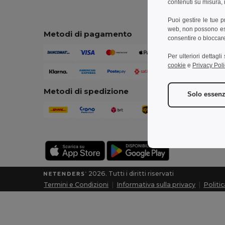
contenuti su misura, i
Puoi gestire le tue 
web, non possono esse
Metodi di pagamento
consentire o bloccare 
Per ulteriori dettagl
cookie
e
Privacy Poli
Metodi di spedizione
Solo essenz
2026. Tutti i diritti riservati
Termini e Condizioni
|
Informativa sulla privacy
|
Politi