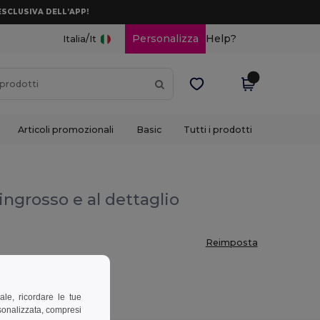
ESCLUSIVA DELL’APP!
/
Personalizza
Help?
Italia
It
Articoli promozionali
Basic
Tutti i prodotti
'ingrosso e al dettaglio
Reimposta
ale, ricordare le tue
rsonalizzata, compresi