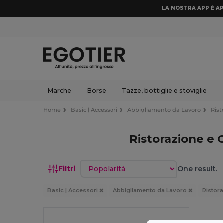
LA NOSTRA APP È AP
Marche
Borse
Tazze, bottiglie e stoviglie
Home
Basic | Accessori
Abbigliamento da Lavoro
Rist
Ristorazione e 
Ordina per
Filtri
One result.
Basic | Accessori
Abbigliamento da Lavoro
Ristora