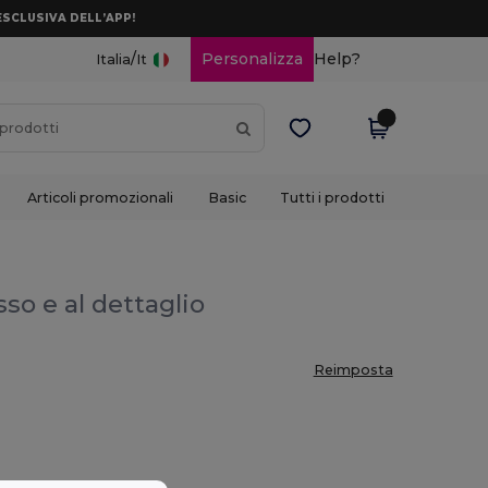
ESCLUSIVA DELL’APP!
/
Personalizza
Help?
Italia
It
Articoli promozionali
Basic
Tutti i prodotti
sso e al dettaglio
Reimposta