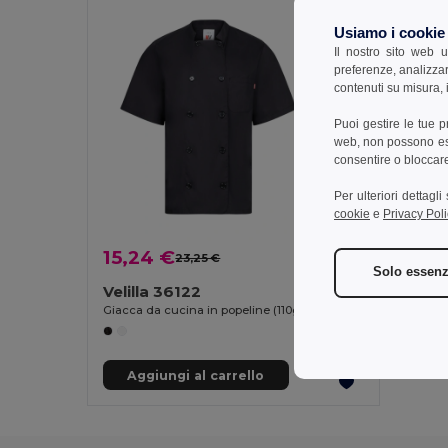
Usiamo i cookie
Il nostro sito web u
preferenze, analizzar
contenuti su misura, i
Puoi gestire le tue 
web, non possono esse
consentire o bloccare 
Per ulteriori dettagl
cookie
e
Privacy Poli
15,24 €
23,25 €
-34%
Solo essenz
Velilla 36122
Giacca da cucina in popeline (110g/m²) a maniche corte, in cotone (35%) e poliestere (65%)
Aggiungi al carrello