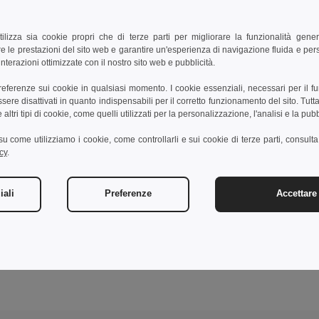
tilizza sia cookie propri che di terze parti per migliorare la funzionalità gener
e le prestazioni del sito web e garantire un'esperienza di navigazione fluida e pe
nterazioni ottimizzate con il nostro sito web e pubblicità.
preferenze sui cookie in qualsiasi momento. I cookie essenziali, necessari per il f
re disattivati in quanto indispensabili per il corretto funzionamento del sito. Tutta
altri tipi di cookie, come quelli utilizzati per la personalizzazione, l'analisi e la pubb
i su come utilizziamo i cookie, come controllarli e sui cookie di terze parti, consult
cy
.
iali
Preferenze
Accettare 