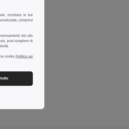
ale, ricordare le tue
rsonalizzata, compresi
unzionamento del sito
via, puoi scegliere di
licità.
a la nostra
Politica sui
tutto