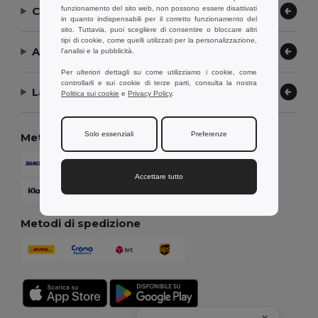
funzionamento del sito web, non possono essere disattivati
Contattaci
in quanto indispensabili per il corretto funzionamento del
sito. Tuttavia, puoi scegliere di consentire o bloccare altri
tipi di cookie, come quelli utilizzati per la personalizzazione,
Aiuto or Assistenza
l'analisi e la pubblicità.
Per ulteriori dettagli su come utilizziamo i cookie, come
controllarli e sui cookie di terze parti, consulta la nostra
La nostra azienda
Politica sui cookie
e
Privacy Policy
.
Solo essenziali
Preferenze
Metodi di pagamento
Accettare tutto
Metodi di spedizione