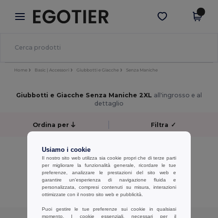
×
App Egotier
Scarica app
Prezzi migliori sull'app!
Home
Basic | Accessori
Giubbotti e Giacche
Senza Maniche
Giubbotti e Giacche Senza Maniche 2XL
all'ingrosso e al
dettaglio
Ordina per
Filtra
✓
No results.
Usiamo i cookie
No results.
Il nostro sito web utilizza sia cookie propri che di terze parti
per migliorare la funzionalità generale, ricordare le tue
preferenze, analizzare le prestazioni del sito web e
Visualizzazione Di Tutti I Prodotti.
garantire un'esperienza di navigazione fluida e
personalizzata, compresi contenuti su misura, interazioni
ottimizzate con il nostro sito web e pubblicità.
Puoi gestire le tue preferenze sui cookie in qualsiasi
momento. I cookie essenziali, necessari per il