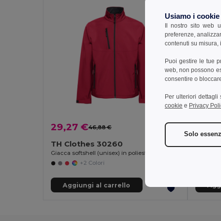
Usiamo i cookie
Il nostro sito web u
preferenze, analizzar
contenuti su misura, i
Puoi gestire le tue 
web, non possono esse
consentire o bloccare 
Per ulteriori dettagl
cookie
e
Privacy Poli
29,27 €
23,6
46,88 €
-38%
Solo essenz
TH Clothes 30260
TH Cl
Giacca softshell (unisex) in poliestere ed elastan
Gilet sof
+2 Colori
Aggiungi al carrello
Aggi