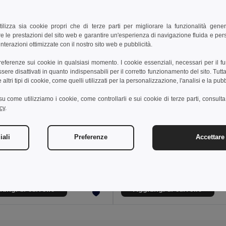
tilizza sia cookie propri che di terze parti per migliorare la funzionalità gener
e le prestazioni del sito web e garantire un'esperienza di navigazione fluida e pe
nterazioni ottimizzate con il nostro sito web e pubblicità.
preferenze sui cookie in qualsiasi momento. I cookie essenziali, necessari per il f
re disattivati in quanto indispensabili per il corretto funzionamento del sito. Tutta
altri tipi di cookie, come quelli utilizzati per la personalizzazione, l'analisi e la pubb
i su come utilizziamo i cookie, come controllarli e sui cookie di terze parti, consult
cy
.
6 €
23,10 €
36,20 €
-35%
35,25 €
iali
Preferenze
Accettare 
othes 30252
Velilla 36136
tshell unisex
+2 Colori
+2 Colori
ungi al carrello
Aggiungi al carrello