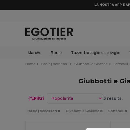
LA NOSTRA APP È AP
Marche
Borse
Tazze, bottiglie e stoviglie
Home
Basic | Accessori
Giubbotti e Giacche
Softshell
Giubbotti e Gi
Ordina per
Filtri
3 results.
Basic | Accessori
Giubbotti e Giacche
Softshell