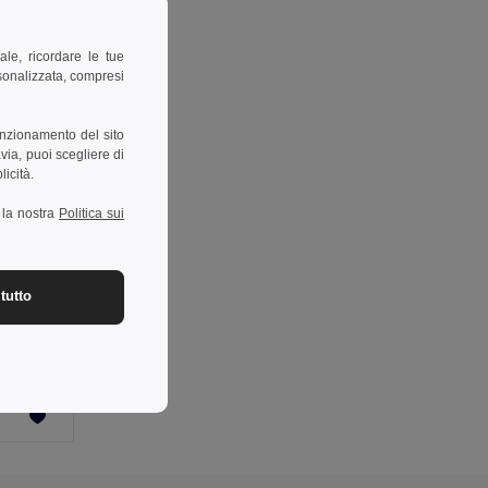
ale, ricordare le tue
rsonalizzata, compresi
unzionamento del sito
via, puoi scegliere di
licità.
a la nostra
Politica sui
-34%
tutto
Gilet soft shell (280g/m²), con fodera in pile, in poliestere (94%) ed elastan (6%)