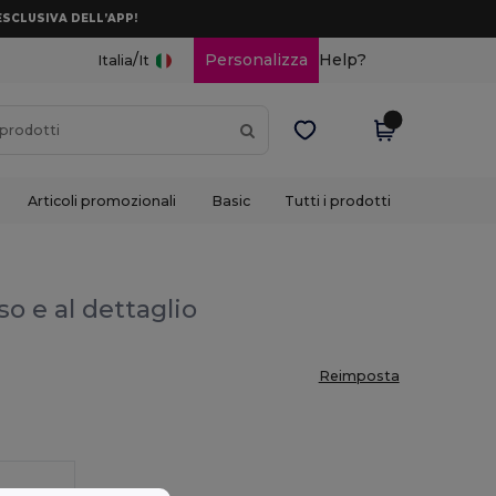
ESCLUSIVA DELL’APP!
/
Personalizza
Help?
Italia
It
Articoli promozionali
Basic
Tutti i prodotti
so e al dettaglio
Reimposta