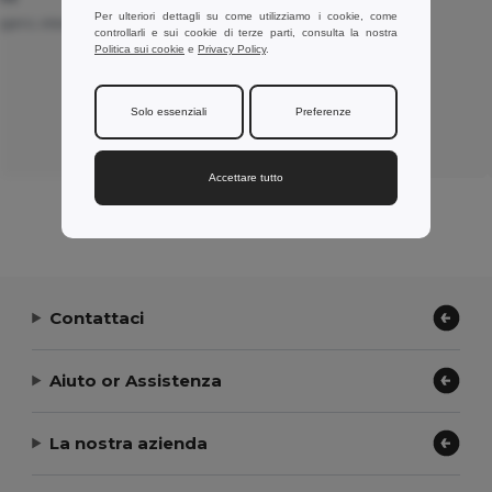
Per ulteriori dettagli su come utilizziamo i cookie, come
ggero, elastico
Ottimi prodotti
Tradotto da Français
controllarli e sui cookie di terze parti, consulta la nostra
Politica sui cookie
e
Privacy Policy
.
Solo essenziali
Preferenze
Recensione di Peter L.
ZEPIOZ
Accettare tutto
Contattaci
Aiuto or Assistenza
La nostra azienda