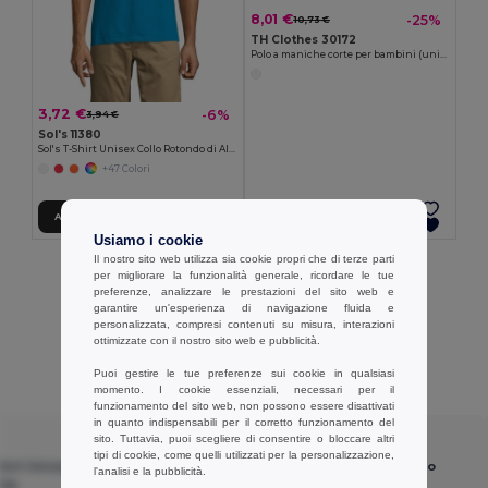
8,01 €
-25%
10,73 €
TH Clothes 30172
Polo a maniche corte per bambini (unisex). colore bianco
3,72 €
-6%
3,94 €
Sol's 11380
Sol's T-Shirt Unisex Collo Rotondo di Alta Qualità
+47 Colori
Aggiungi al carrello
Aggiungi al carrello
Usiamo i cookie
Il nostro sito web utilizza sia cookie propri che di terze parti
Visualizzazione Di Tutti I Prodotti.
per migliorare la funzionalità generale, ricordare le tue
preferenze, analizzare le prestazioni del sito web e
garantire un'esperienza di navigazione fluida e
personalizzata, compresi contenuti su misura, interazioni
ottimizzate con il nostro sito web e pubblicità.
Recensioni dei clienti
Puoi gestire le tue preferenze sui cookie in qualsiasi
momento. I cookie essenziali, necessari per il
funzionamento del sito web, non possono essere disattivati
in quanto indispensabili per il corretto funzionamento del
sito. Tuttavia, puoi scegliere di consentire o bloccare altri
★ ★ ★ ★ ★
tipi di cookie, come quelli utilizzati per la personalizzazione,
Shirt Unisex Collo
Sol's 11380 - Sol's T-Shirt Unisex Collo
l'analisi e la pubblicità.
ità
Rotondo di Alta Qualità