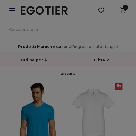
×
App Egotier
Scarica app
Prezzi migliori sull'app!
Prodotti Maniche corte
all'ingrosso e al dettaglio
Ordina per
Filtra
✓
2 results.