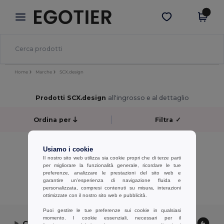
×
App Egotier
Scarica app
Prezzi migliori sull'app!
Home
Marche
SCX.design
Prodotti SCX.design
all'ingrosso e al dettaglio
Ordina per
Filtra
✓
No results.
Usiamo i cookie
No results.
Il nostro sito web utilizza sia cookie propri che di terze parti
per migliorare la funzionalità generale, ricordare le tue
preferenze, analizzare le prestazioni del sito web e
Visualizzazione Di Tutti I Prodotti.
garantire un'esperienza di navigazione fluida e
personalizzata, compresi contenuti su misura, interazioni
ottimizzate con il nostro sito web e pubblicità.
Puoi gestire le tue preferenze sui cookie in qualsiasi
momento. I cookie essenziali, necessari per il
Contattaci