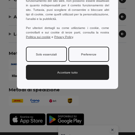
funzionamento del sito web, non possono essere disattivati
in quanto indispensabili per il corretto funzionamento del
sito. Tuttavia, puoi scegliere di consentire o bloccare altri
tipi di cookie, come quelli utilizzati per la personalizzazione,
Aiuto or Assistenza
l'analisi e la pubblicità.
Per ulteriori dettagli su come utilizziamo i cookie, come
controllarli e sui cookie di terze parti, consulta la nostra
La nostra azienda
Politica sui cookie
e
Privacy Policy
.
Metodi di pagamento
Solo essenziali
Preferenze
Accettare tutto
Metodi di spedizione