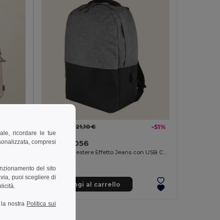
10,41 €
-41%
21,10 €
-51%
ale, ricordare le tue
rsonalizzata, compresi
Goya 39056
Borsa Conferenza Cotone Riciclato, Manico Regolabile PAMBA
Zaino in Poliestere Effetto Jeans con USB CAMPUS
unzionamento del sito
via, puoi scegliere di
Aggiungi al carrello
licità.
a la nostra
Politica sui