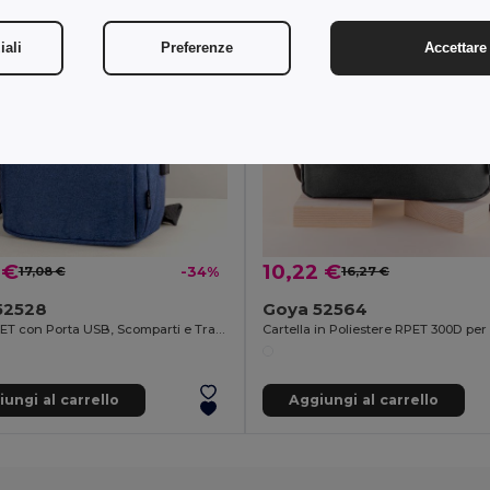
iali
Preferenze
Accettare 
 €
10,22 €
17,08 €
-34%
16,27 €
52528
Goya 52564
Zaino RPET con Porta USB, Scomparti e Tracolla
ungi al carrello
Aggiungi al carrello