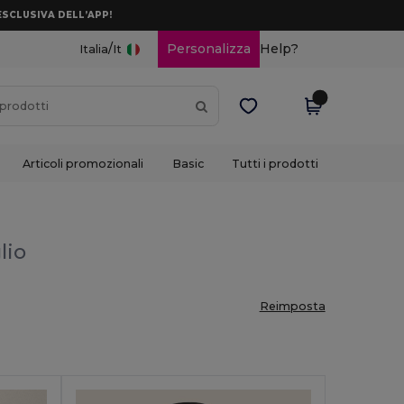
ESCLUSIVA DELL’APP!
/
Personalizza
Help?
Italia
It
Articoli promozionali
Basic
Tutti i prodotti
lio
Reimposta