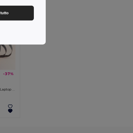
tutto
-37%
Cartella in Poliestere RPET 300D per Laptop 15.6" ICARIA