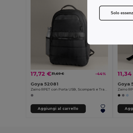
Solo essenz
17,72 €
11,34
31,69 €
-44%
Goya 52081
Goya 
Zaino RPET con Porta USB, Scomparti e Tracolla WAY
Aggiungi al carrello
Aggi