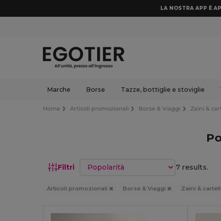
LA NOSTRA APP È AP
Marche
Borse
Tazze, bottiglie e stoviglie
Home
Articoli promozionali
Borse & Viaggi
Zaini & ca
Po
Ordina per
Filtri
7 results.
Articoli promozionali
Borse & Viaggi
Zaini & carte