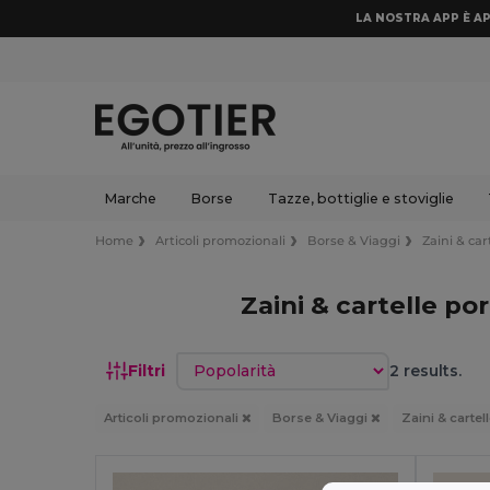
LA NOSTRA APP È AP
Marche
Borse
Tazze, bottiglie e stoviglie
Home
Articoli promozionali
Borse & Viaggi
Zaini & ca
Zaini & cartelle p
Ordina per
Filtri
2 results.
Articoli promozionali
Borse & Viaggi
Zaini & carte