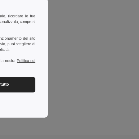
ale, ricordare le tue
rsonalizzata, compresi
unzionamento del sito
via, puoi scegliere di
licità.
a la nostra
Politica sui
tutto