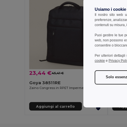
Usiamo i cookie
Il nostro sito web u
preferenze, analizzar
contenuti su misura, i
Puoi gestire le tue 
web, non possono esse
consentire o bloccare 
Per ulteriori dettagl
cookie
e
Privacy Poli
23,44 €
22,6
45,41 €
-48%
Solo essenz
Goya 38511RE
Goya 
Zaino Congress in RPET Impermeabile con Protezione RFID
Aggiungi al carrello
Aggi