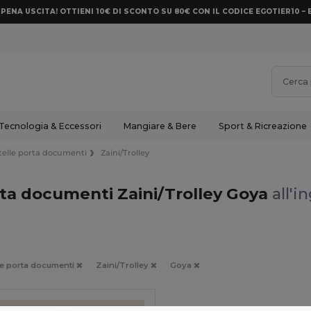
PENA USCITA! OTTIENI 10€ DI SCONTO SU 80€ CON IL CODICE EGOTIER10 – 
Tecnologia & Eccessori
Mangiare & Bere
Sport & Ricreazione
rtelle porta documenti
Zaini/Trolley
orta documenti Zaini/Trolley Goya
all'i
lle porta documenti
Zaini/Trolley
Goya