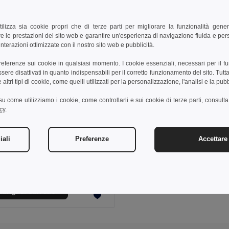
tilizza sia cookie propri che di terze parti per migliorare la funzionalità gener
e le prestazioni del sito web e garantire un'esperienza di navigazione fluida e pe
nterazioni ottimizzate con il nostro sito web e pubblicità.
preferenze sui cookie in qualsiasi momento. I cookie essenziali, necessari per il f
re disattivati in quanto indispensabili per il corretto funzionamento del sito. Tutta
altri tipi di cookie, come quelli utilizzati per la personalizzazione, l'analisi e la pubb
i su come utilizziamo i cookie, come controllarli e sui cookie di terze parti, consult
cy
.
5 €
54,02 €
-58%
iali
Preferenze
Accettare 
50693
Zaino Congress in RPET Impermeabile con USB
ungi al carrello