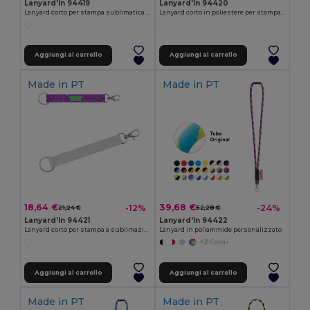
Lanyard'In 94419
Lanyard'In 94420
Lanyard corto per stampa sublimatica in poliestere riciclato (100% rPET) con anello
Lanyard corto in poliestere per stampa a sublimazione con anello standard e moschettone
Aggiungi al carrello
Aggiungi al carrello
Made in
PT
Made in
PT
18,64 €
39,68 €
-12%
-24%
21,24 €
52,28 €
Lanyard'In 94421
Lanyard'In 94422
Lanyard corto per stampa a sublimazione, realizzato in poliestere riciclato (100% rPET) con anello standard e moschettone
Lanyard in poliammide personalizzato
+21 Colori
Aggiungi al carrello
Aggiungi al carrello
Made in
PT
Made in
PT