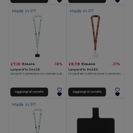
Made in
PT
Made in
PT
27,16 €
28,78 €
-18%
-21%
33,01 €
36,60 €
Lanyard'In 94429
Lanyard'In 94430
Lanyard in poliestere con stampa sublimatica, moschettone, chiusura di sicurezza e supporto per smartphone
Lanyard per sublimazione in poliestere riciclato (100% rPET) con moschettone, chiusura di sicurezza e porta tessere rigido
Aggiungi al carrello
Aggiungi al carrello
Made in
PT