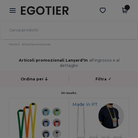
×
App Egotier
Scarica app
Prezzi migliori sull'app!
Home
Articoli promozionali
Articoli promozionali Lanyard'In
all'ingrosso e al
dettaglio
Ordina per
Filtra
✓
30 results.
Made in
PT