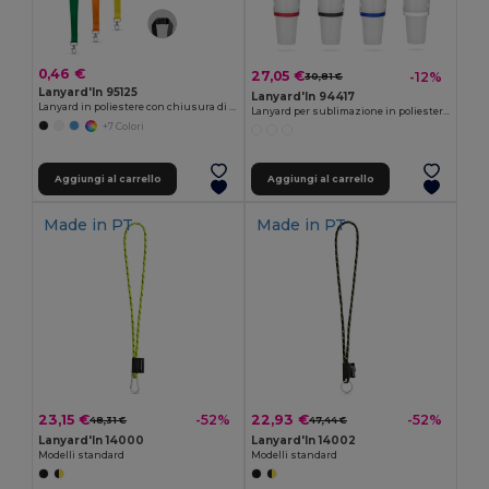
0,46 €
27,05 €
-12%
30,81 €
Lanyard'In 95125
Lanyard'In 94417
Lanyard in poliestere con chiusura di sicurezza
Lanyard per sublimazione in poliestere riciclato (100% rPET) con portabicchiere in silicone
+7 Colori
Aggiungi al carrello
Aggiungi al carrello
Made in
PT
Made in
PT
23,15 €
22,93 €
-52%
-52%
48,31 €
47,44 €
Lanyard'In 14000
Lanyard'In 14002
Modelli standard
Modelli standard