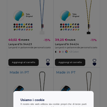
40,02 €
39,25 €
-15%
-11%
47,08 €
44,32 €
Lanyard'In 94423
Lanyard'In 94424
Lanyard in poliammide personalizzato
Lanyard in poliammide personalizzato
+21 Colori
Aggiungi al carrello
Aggiungi al carrello
Made in
PT
Made in
PT
Usiamo i cookie
Il nostro sito web utilizza sia cookie propri che di terze parti