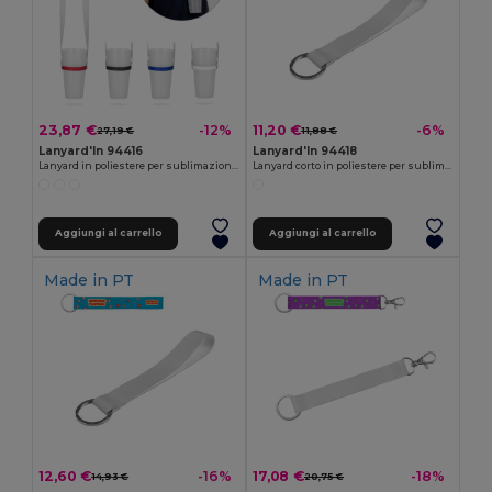
23,87 €
11,20 €
-12%
-6%
27,19 €
11,88 €
Lanyard'In 94416
Lanyard'In 94418
Lanyard in poliestere per sublimazione con portabicchieri in silicone
Lanyard corto in poliestere per sublimazione con anello
Aggiungi al carrello
Aggiungi al carrello
Made in
PT
Made in
PT
12,60 €
17,08 €
-16%
-18%
14,93 €
20,75 €