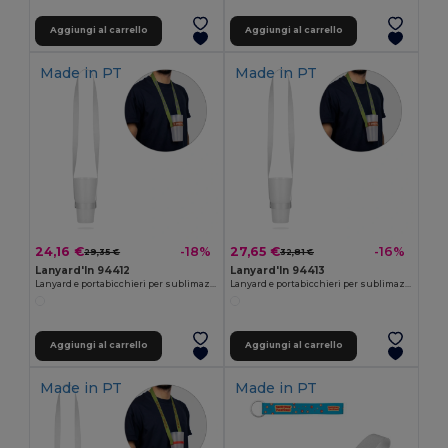
Aggiungi al carrello
Aggiungi al carrello
Made in
PT
Made in
PT
24,16 €
27,65 €
-18%
-16%
29,35 €
32,81 €
Lanyard'In 94412
Lanyard'In 94413
Lanyard e portabicchieri per sublimazione in poliestere
Lanyard e portabicchieri per sublimazione in poliestere riciclato (100% rPET)
Aggiungi al carrello
Aggiungi al carrello
Made in
PT
Made in
PT