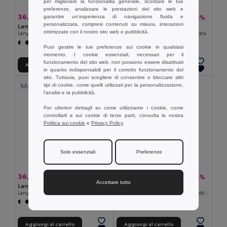
per migliorare la funzionalità generale, ricordare le tue
preferenze, analizzare le prestazioni del sito web e
36,81 €
37,15 €
garantire un'esperienza di navigazione fluida e
-24%
-15%
48,49 €
43,70 €
personalizzata, compresi contenuti su misura, interazioni
Lanyard'In 94425
Lanyard'In 94426
ottimizzate con il nostro sito web e pubblicità.
Lanyard in poliammide personalizzato
Lanyard in poliammide personalizzato
+9 Colori
Puoi gestire le tue preferenze sui cookie in qualsiasi
momento. I cookie essenziali, necessari per il
funzionamento del sito web, non possono essere disattivati
Aggiungi al carrello
Aggiungi al carrello
in quanto indispensabili per il corretto funzionamento del
sito. Tuttavia, puoi scegliere di consentire o bloccare altri
Made in
PT
Made in
PT
tipi di cookie, come quelli utilizzati per la personalizzazione,
l'analisi e la pubblicità.
Per ulteriori dettagli su come utilizziamo i cookie, come
controllarli e sui cookie di terze parti, consulta la nostra
Politica sui cookie
e
Privacy Policy
.
Solo essenziali
Preferenze
36,38 €
27,60 €
-17%
-18%
43,81 €
33,55 €
Accettare tutto
Lanyard'In 94427
Lanyard'In 94428
Lanyard in poliammide personalizzato
Lanyard in poliestere stampato a sublimazione con moschettone, chiusura di sicurezza e porta carte rigido
+9 Colori
Aggiungi al carrello
Aggiungi al carrello