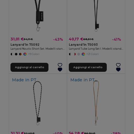
31,01 €
40,17 €
-43%
-41%
54,11 €
68,51 €
Lanyard'In 75092
Lanyard'In 75093
Lanyard Nautic Short Set. Modelli standard
Lanyard Tube Long Set I. Modelli standard
+9 Colori
+21 Colori
Aggiungi al carrello
Aggiungi al carrello
Made in
PT
Made in
PT
31,31 €
54,28 €
-40%
-38%
52,40 €
86,94 €