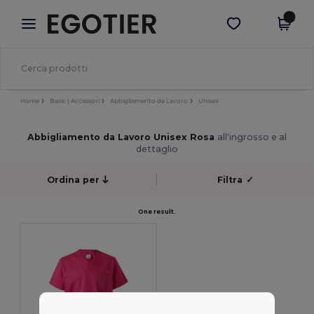
×
App Egotier
Scarica app
Prezzi migliori sull'app!
Home
Basic | Accessori
Abbigliamento da Lavoro
Unisex
Abbigliamento da Lavoro Unisex Rosa
all'ingrosso e al
dettaglio
Ordina per
Filtra
✓
One result.