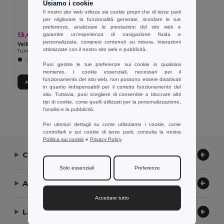
Usiamo i cookie
Il nostro sito web utilizza sia cookie propri che di terze parti
per migliorare la funzionalità generale, ricordare le tue
preferenze, analizzare le prestazioni del sito web e
13,40 €
garantire un'esperienza di navigazione fluida e
-29%
18,88 €
personalizzata, compresi contenuti su misura, interazioni
Velilla 36132
ottimizzate con il nostro sito web e pubblicità.
Tunica in twill (190g/m²) a maniche corte, in poliestere (65%) e cotone (35%)
+11 Colori
Puoi gestire le tue preferenze sui cookie in qualsiasi
momento. I cookie essenziali, necessari per il
funzionamento del sito web, non possono essere disattivati
Aggiungi al carrello
in quanto indispensabili per il corretto funzionamento del
sito. Tuttavia, puoi scegliere di consentire o bloccare altri
tipi di cookie, come quelli utilizzati per la personalizzazione,
Visualizzazione Di Tutti I Prodotti.
l'analisi e la pubblicità.
Per ulteriori dettagli su come utilizziamo i cookie, come
controllarli e sui cookie di terze parti, consulta la nostra
Politica sui cookie
e
Privacy Policy
.
Contattaci
Solo essenziali
Preferenze
Aiuto or Assistenza
Accettare tutto
La nostra azienda