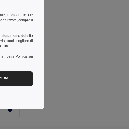
ale, ricordare le tue
rsonalizzata, compresi
unzionamento del sito
via, puoi scegliere di
licità.
a la nostra
Politica sui
-39%
tutto
Pantaloni in twill bicolore con diverse tasche (240g/m²), in cotone (35%) e poliestere (65%)