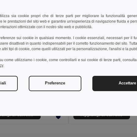
tilizza sia cookie propri che di terze parti per migliorare la funzionalità gener
e le prestazioni del sito web e garantire un'esperienza di navigazione fluida e pe
nterazioni ottimizzate con il nostro sito web e pubblicità.
preferenze sui cookie in qualsiasi momento. I cookie essenziali, necessari per il f
re disattivati in quanto indispensabili per il corretto funzionamento del sito. Tutta
altri tipi di cookie, come quelli utilizzati per la personalizzazione, l'analisi e la pubb
i su come utilizziamo i cookie, come controllarli e sui cookie di terze parti, consult
cy
.
4 €
22,87 €
43,17 €
-44%
37,23 €
iali
Preferenze
Accettare 
a 36003
Velilla 36029
Pantaloni elasticizzati con diverse tasche (240g/m²), in cotone (46%), EME (38%) e poliestere (16%)
+7 Colori
+1 Colori
ungi al carrello
Aggiungi al carrello