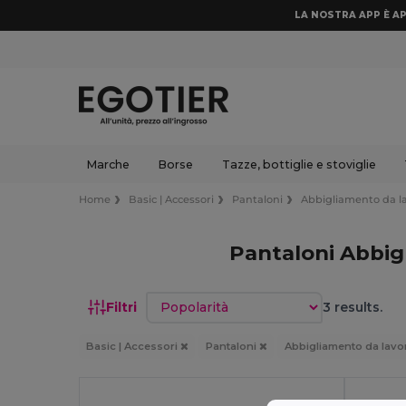
LA NOSTRA APP È AP
Marche
Borse
Tazze, bottiglie e stoviglie
Home
Basic | Accessori
Pantaloni
Abbigliamento da l
Pantaloni Abbig
Ordina per
Filtri
3 results.
Basic | Accessori
Pantaloni
Abbigliamento da lav