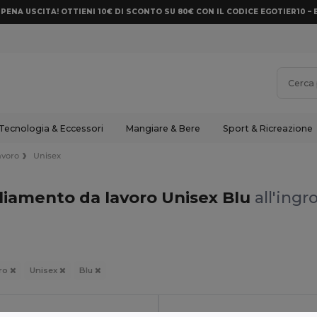
PENA USCITA! OTTIENI 10€ DI SCONTO SU 80€ CON IL CODICE EGOTIER10 – 
Tecnologia & Eccessori
Mangiare & Bere
Sport & Ricreazione
avoro
Unisex
liamento da lavoro Unisex Blu
all'ingr
oro
Unisex
Blu