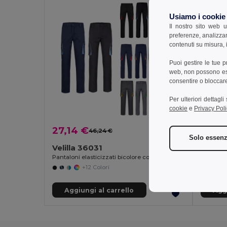
Usiamo i cookie
Il nostro sito web u
preferenze, analizzar
contenuti su misura, i
Puoi gestire le tue 
web, non possono esse
consentire o bloccare 
Per ulteriori dettagl
cookie
e
Privacy Poli
27,14 €
24,2
46,24 €
-41%
Solo essenz
Velilla 36031
Velill
Pantaloni elasticizzati bicolore con diverse tasche (240g/m²), in cotone (46%), EME (38%) e poliestere (16%)
+12 Colori
Aggiungi al carrello
Aggi