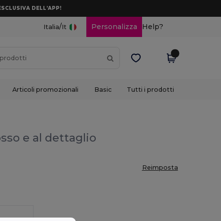
ESCLUSIVA DELL’APP!
/
Personalizza
Help?
Italia
It
Articoli promozionali
Basic
Tutti i prodotti
osso e al dettaglio
Reimposta