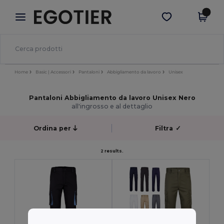
×
App Egotier
Scarica app
Prezzi migliori sull'app!
Home
Basic | Accessori
Pantaloni
Abbigliamento da lavoro
Unisex
Pantaloni Abbigliamento da lavoro Unisex Nero
all'ingrosso e al dettaglio
Ordina per
Filtra
✓
2 results.