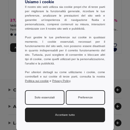
Usiamo i cookie
Il nostro sito web utilizza sia cookie propri che di terze parti
per migliorare la funzionalità generale, ricordare le tue
preferenze, analizzare le prestazioni del sito web e
27,14 €
24,24 €
garantire un'esperienza di navigazione fluida e
-41%
-44%
46,24 €
43,17 €
personalizzata, compresi contenuti su misura, interazioni
Velilla 36031
Velilla 36003
ottimizzate con il nostro sito web e pubblicità.
Pantaloni elasticizzati bicolore con diverse tasche (240g/m²), in cotone (46%), EME (38%) e poliestere (16%)
Pantaloni elasticizzati con diverse tasche (240g/m²), in cotone (46%), EME (38%) e poliestere (16%)
+12 Colori
+7 Colori
Puoi gestire le tue preferenze sui cookie in qualsiasi
momento. I cookie essenziali, necessari per il
funzionamento del sito web, non possono essere disattivati
Aggiungi al carrello
Aggiungi al carrello
in quanto indispensabili per il corretto funzionamento del
sito. Tuttavia, puoi scegliere di consentire o bloccare altri
tipi di cookie, come quelli utilizzati per la personalizzazione,
Visualizzazione Di Tutti I Prodotti.
l'analisi e la pubblicità.
Per ulteriori dettagli su come utilizziamo i cookie, come
controllarli e sui cookie di terze parti, consulta la nostra
Politica sui cookie
e
Privacy Policy
.
Contattaci
Solo essenziali
Preferenze
Aiuto or Assistenza
Accettare tutto
La nostra azienda