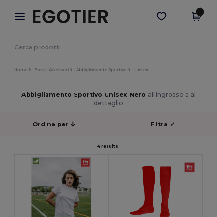
×
App Egotier
Scarica app
Prezzi migliori sull'app!
Home
Basic | Accessori
Abbigliamento Sportivo
Unisex
Abbigliamento Sportivo Unisex Nero
all'ingrosso e al
dettaglio
Ordina per
Filtra
✓
4 results.