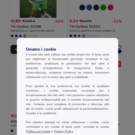
10,89 €
6,30 €
-22%
-22%
13,95 €
8,07 €
TH Clothes 30298
TH Clothes 30303
Pantaloncini sportivi per adulti
Calzino sportivo a metà polpaccio
+1 Colori
+1 Colori
Usiamo i cookie
Aggiungi al carrello
Aggiungi al carrello
Il nostro sito web utilizza sia cookie propri che di terze parti
per migliorare la funzionalità generale, ricordare le tue
preferenze, analizzare le prestazioni del sito web e
garantire un'esperienza di navigazione fluida e
personalizzata, compresi contenuti su misura, interazioni
ottimizzate con il nostro sito web e pubblicità.
Puoi gestire le tue preferenze sui cookie in qualsiasi
momento. I cookie essenziali, necessari per il
funzionamento del sito web, non possono essere disattivati
in quanto indispensabili per il corretto funzionamento del
sito. Tuttavia, puoi scegliere di consentire o bloccare altri
tipi di cookie, come quelli utilizzati per la personalizzazione,
l'analisi e la pubblicità.
7,17 €
15,13 €
-43%
26,57 €
TH Clothes 30305
NOLE Bastoncini da nordic walking
Per ulteriori dettagli su come utilizziamo i cookie, come
Calzino sportivo a metà polpaccio per bambini
GiftRetail MO2363
controllarli e sui cookie di terze parti, consulta la nostra
+2 Colori
Politica sui cookie
e
Privacy Policy
.