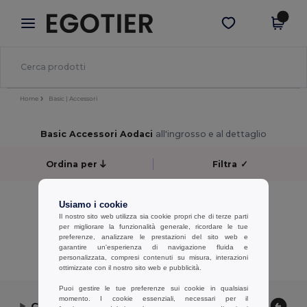
×
App Egotier
Scarica app
Prezzi migliori sull'app!
Home
Basic | Accessori
Basic Accessori Aodaci
all'ingrosso e al dettaglio
Ordina per
Filtra
✓
No results.
Usiamo i cookie
No results.
Il nostro sito web utilizza sia cookie propri che di terze parti
per migliorare la funzionalità generale, ricordare le tue
preferenze, analizzare le prestazioni del sito web e
Visualizzazione Di Tutti I Prodotti.
garantire un'esperienza di navigazione fluida e
personalizzata, compresi contenuti su misura, interazioni
ottimizzate con il nostro sito web e pubblicità.
Puoi gestire le tue preferenze sui cookie in qualsiasi
momento. I cookie essenziali, necessari per il
Contattaci