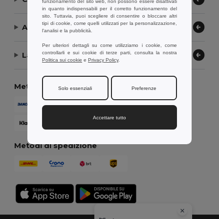
funzionamento del sito web, non possono essere disattivati
in quanto indispensabili per il corretto funzionamento del
sito. Tuttavia, puoi scegliere di consentire o bloccare altri
tipi di cookie, come quelli utilizzati per la personalizzazione,
Aiuto or Assistenza
l'analisi e la pubblicità.
Per ulteriori dettagli su come utilizziamo i cookie, come
controllarli e sui cookie di terze parti, consulta la nostra
La nostra azienda
Politica sui cookie
e
Privacy Policy
.
Metodi di pagamento
Solo essenziali
Preferenze
Accettare tutto
Metodi di spedizione