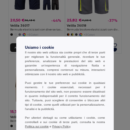
20,50 €
25,82 €
-44%
-37%
36,49 €
41,05 €
Velilla 36017
Velilla 36018
Bermuda elasticizzati con diverse tasche (240g/m²), in cotone (46%), EME (38%) e poliestere (16%)
Bermuda bicolore elasticizzati con diverse tasche (240g/m²), in cotone (46%), EME (38%) e poliestere (16%)
+3 Colori
+3 Colori
Usiamo i cookie
Aggiungi al carrello
Aggiungi al carrello
Il nostro sito web utilizza sia cookie propri che di terze parti
per migliorare la funzionalità generale, ricordare le tue
preferenze, analizzare le prestazioni del sito web e
garantire un'esperienza di navigazione fluida e
personalizzata, compresi contenuti su misura, interazioni
ottimizzate con il nostro sito web e pubblicità.
Puoi gestire le tue preferenze sui cookie in qualsiasi
momento. I cookie essenziali, necessari per il
funzionamento del sito web, non possono essere disattivati
in quanto indispensabili per il corretto funzionamento del
sito. Tuttavia, puoi scegliere di consentire o bloccare altri
tipi di cookie, come quelli utilizzati per la personalizzazione,
l'analisi e la pubblicità.
15,75 €
-33%
23,67 €
Velilla 36115
Per ulteriori dettagli su come utilizziamo i cookie, come
Bermuda in twill con diverse tasche (200g/m²), in cotone (35%) e poliestere (65%)
controllarli e sui cookie di terze parti, consulta la nostra
Politica sui cookie
e
Privacy Policy
.
+4 Colori