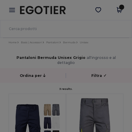
×
App Egotier
Scarica app
Prezzi migliori sull'app!
Home
Basic | Accessori
Pantaloni
Bermuda
Unisex
Pantaloni Bermuda Unisex Grigio
all'ingrosso e al
dettaglio
Ordina per
Filtra
✓
3 results.