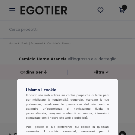
×
App Egotier
Scarica app
Prezzi migliori sull'app!
Home
Basic | Accessori
Camicie
Uomo
Camicie Uomo Arancia
all'ingrosso e al dettaglio
Ordina per
Filtra
✓
No results.
Usiamo i cookie
No results.
Il nostro sito web utilizza sia cookie propri che di terze parti
per migliorare la funzionalità generale, ricordare le tue
preferenze, analizzare le prestazioni del sito web e
Visualizzazione Di Tutti I Prodotti.
garantire un'esperienza di navigazione fluida e
personalizzata, compresi contenuti su misura, interazioni
ottimizzate con il nostro sito web e pubblicità.
Puoi gestire le tue preferenze sui cookie in qualsiasi
momento. I cookie essenziali, necessari per il
Contattaci