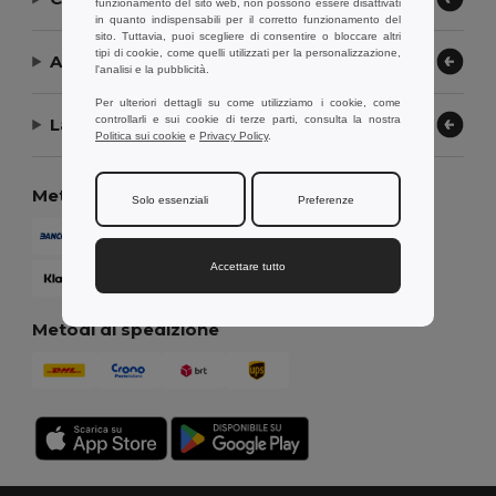
funzionamento del sito web, non possono essere disattivati
in quanto indispensabili per il corretto funzionamento del
sito. Tuttavia, puoi scegliere di consentire o bloccare altri
tipi di cookie, come quelli utilizzati per la personalizzazione,
Aiuto or Assistenza
l'analisi e la pubblicità.
Per ulteriori dettagli su come utilizziamo i cookie, come
controllarli e sui cookie di terze parti, consulta la nostra
La nostra azienda
Politica sui cookie
e
Privacy Policy
.
Metodi di pagamento
Solo essenziali
Preferenze
Accettare tutto
Metodi di spedizione