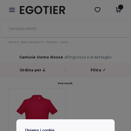
×
App Egotier
Scarica app
Prezzi migliori sull'app!
Home
Basic | Accessori
Camicie
Uomo
Camicie Uomo Rosse
all'ingrosso e al dettaglio
Ordina per
Filtra
✓
One result.
Usiamo i cookie