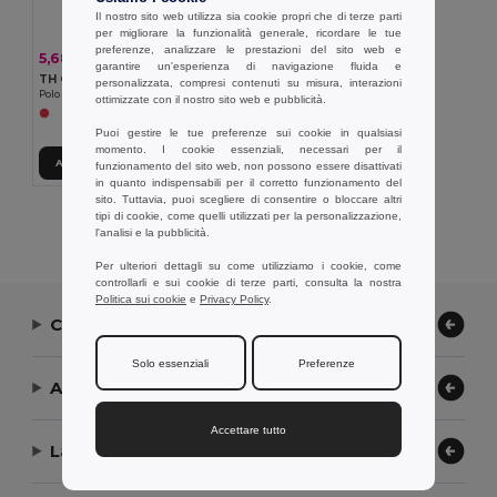
Il nostro sito web utilizza sia cookie propri che di terze parti
per migliorare la funzionalità generale, ricordare le tue
preferenze, analizzare le prestazioni del sito web e
5,68 €
-7%
6,14 €
garantire un'esperienza di navigazione fluida e
TH Clothes 11168
personalizzata, compresi contenuti su misura, interazioni
Polo da uomo
ottimizzate con il nostro sito web e pubblicità.
Puoi gestire le tue preferenze sui cookie in qualsiasi
momento. I cookie essenziali, necessari per il
Aggiungi al carrello
funzionamento del sito web, non possono essere disattivati
in quanto indispensabili per il corretto funzionamento del
sito. Tuttavia, puoi scegliere di consentire o bloccare altri
tipi di cookie, come quelli utilizzati per la personalizzazione,
Visualizzazione Di Tutti I Prodotti.
l'analisi e la pubblicità.
Per ulteriori dettagli su come utilizziamo i cookie, come
controllarli e sui cookie di terze parti, consulta la nostra
Politica sui cookie
e
Privacy Policy
.
Contattaci
Solo essenziali
Preferenze
Aiuto or Assistenza
Accettare tutto
La nostra azienda