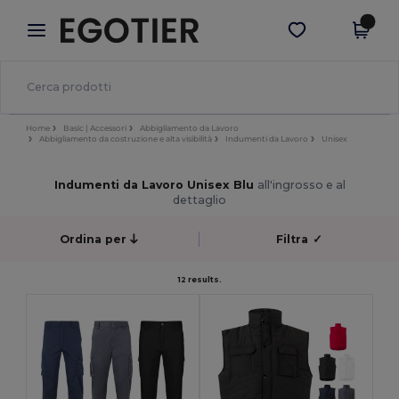
×
App Egotier
Scarica app
Prezzi migliori sull'app!
Home
Basic | Accessori
Abbigliamento da Lavoro
Abbigliamento da costruzione e alta visibilità
Indumenti da Lavoro
Unisex
Indumenti da Lavoro Unisex Blu
all'ingrosso e al
dettaglio
Ordina per
Filtra
✓
12 results.