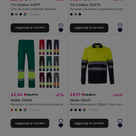
TH Clothes 30177
TH Clothes 30272
Gilet da lavoro imbottito, foderato
Pantaloni da lavoro in poliestere e cotone
+1 Colori
Aggiungi al carrello
Aggiungi al carrello
22,34 €
20,71 €
-41%
-44%
38,07 €
36,85 €
Velilla 36056
Velilla 36140
Pantaloni in twill bicolore con diverse tasche (210g/m²), in cotone (20%) e poliestere (80%)
Polo bicolore piqué (150g/m²) con maniche lunghe, in cotone (55%) e poliestere (45%)
+5 Colori
+1 Colori
Aggiungi al carrello
Aggiungi al carrello