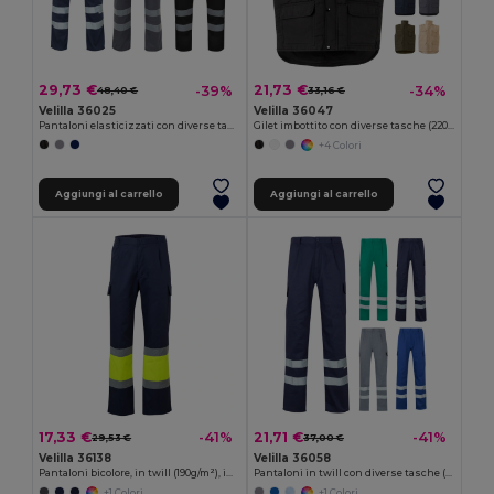
29,73 €
21,73 €
-39%
-34%
48,40 €
33,16 €
Velilla 36025
Velilla 36047
Pantaloni elasticizzati con diverse tasche (240g/m²), in cotone (46%), EME (38%) e poliestere (16%)
Gilet imbottito con diverse tasche (220g/m²), in poliestere (100%)
+4 Colori
Aggiungi al carrello
Aggiungi al carrello
17,33 €
21,71 €
-41%
-41%
29,53 €
37,00 €
Velilla 36138
Velilla 36058
Pantaloni bicolore, in twill (190g/m²), in cotone (20%) e poliestere (80%)
Pantaloni in twill con diverse tasche (200g/m²), in cotone (35%) e poliestere (65%)
+1 Colori
+1 Colori