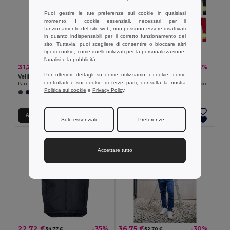
Puoi gestire le tue preferenze sui cookie in qualsiasi
momento. I cookie essenziali, necessari per il
funzionamento del sito web, non possono essere disattivati
in quanto indispensabili per il corretto funzionamento del
sito. Tuttavia, puoi scegliere di consentire o bloccare altri
tipi di cookie, come quelli utilizzati per la personalizzazione,
l'analisi e la pubblicità.
31,29 €
27,81 €
-41%
-34%
53,31 €
42,44 €
Per ulteriori dettagli su come utilizziamo i cookie, come
Velilla 36021
Velilla 36052
controllarli e sui cookie di terze parti, consulta la nostra
Pantaloni elasticizzati bicolore con diverse tasche (240g/m²), in cotone (46%), EME (38%) e poliestere (16%)
Pantaloni in twill bicolore, foderati, con diverse tasche, in cotone (20%) e poliestere (80%)
Politica sui cookie
e
Privacy Policy
.
+1 Colori
+6 Colori
Aggiungi al carrello
Aggiungi al carrello
Solo essenziali
Preferenze
Accettare tutto
22,72 €
36,75 €
-35%
-30%
34,77 €
52,70 €