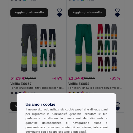
Aggiungi al carrello
Aggiungi al carrello
31,29 €
22,34 €
-44%
-39%
55,69 €
36,37 €
Velilla 36087
Velilla 36054
Pantaloni elasticizzati bicolore con diverse tasche (240g/m²), in cotone (46%), EME (38%) e poliestere (16%)
Pantaloni in twill bicolore con diverse tasche (210g/m²), in cotone (20%) e poliestere (80%)
+1 Colori
+6 Colori
Usiamo i cookie
Aggiungi al carrello
Aggiungi al carrello
Il nostro sito web utilizza sia cookie propri che di terze parti
per migliorare la funzionalità generale, ricordare le tue
preferenze, analizzare le prestazioni del sito web e
garantire un'esperienza di navigazione fluida e
personalizzata, compresi contenuti su misura, interazioni
ottimizzate con il nostro sito web e pubblicità.