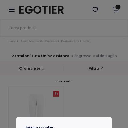
×
App Egotier
Scarica app
Prezzi migliori sull'app!
Home
Basic | Accessori
Pantaloni
Pantaloni tuta
Unisex
Pantaloni tuta Unisex Bianca
all'ingrosso e al dettaglio
Ordina per
Filtra
✓
One result.
Usiamo i cookie