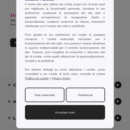
Il nostro sito web utilizza sia cookie propri che di terze parti
per migliorare la funzionalità generale, ricordare le tue
preferenze, analizzare le prestazioni del sito web e
21,47 €
-30%
30,80 €
garantire un'esperienza di navigazione fluida e
TH Clothes 30308
personalizzata, compresi contenuti su misura, interazioni
Pantaloni della tuta (unisex)
ottimizzate con il nostro sito web e pubblicità.
Puoi gestire le tue preferenze sui cookie in qualsiasi
momento. I cookie essenziali, necessari per il
Aggiungi al carrello
funzionamento del sito web, non possono essere disattivati
in quanto indispensabili per il corretto funzionamento del
sito. Tuttavia, puoi scegliere di consentire o bloccare altri
tipi di cookie, come quelli utilizzati per la personalizzazione,
Visualizzazione Di Tutti I Prodotti.
l'analisi e la pubblicità.
Per ulteriori dettagli su come utilizziamo i cookie, come
controllarli e sui cookie di terze parti, consulta la nostra
Politica sui cookie
e
Privacy Policy
.
Contattaci
Solo essenziali
Preferenze
Aiuto or Assistenza
Accettare tutto
La nostra azienda