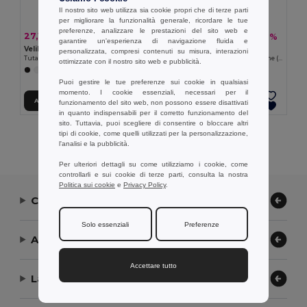
Il nostro sito web utilizza sia cookie propri che di terze parti
per migliorare la funzionalità generale, ricordare le tue
preferenze, analizzare le prestazioni del sito web e
27,18 €
18,71 €
-37%
-37%
43,21 €
29,73 €
garantire un'esperienza di navigazione fluida e
Velilla 36086
Velilla 36135
personalizzata, compresi contenuti su misura, interazioni
Tuta in twill (200g/m²), in cotone (35%) e poliestere (65%)
Grembiule in twill a maniche lunghe (175g/m²), in twill di cotone (35%) e poliestere (65%)
ottimizzate con il nostro sito web e pubblicità.
+7 Colori
+2 Colori
Puoi gestire le tue preferenze sui cookie in qualsiasi
momento. I cookie essenziali, necessari per il
Aggiungi al carrello
Aggiungi al carrello
funzionamento del sito web, non possono essere disattivati
in quanto indispensabili per il corretto funzionamento del
sito. Tuttavia, puoi scegliere di consentire o bloccare altri
tipi di cookie, come quelli utilizzati per la personalizzazione,
Visualizzazione Di Tutti I Prodotti.
l'analisi e la pubblicità.
Per ulteriori dettagli su come utilizziamo i cookie, come
controllarli e sui cookie di terze parti, consulta la nostra
Politica sui cookie
e
Privacy Policy
.
Contattaci
Solo essenziali
Preferenze
Aiuto or Assistenza
Accettare tutto
La nostra azienda