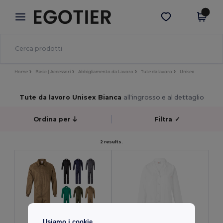
×
App Egotier
Scarica app
Prezzi migliori sull'app!
Home
Basic | Accessori
Abbigliamento da Lavoro
Tute da lavoro
Unisex
Tute da lavoro Unisex Bianca
all'ingrosso e al dettaglio
Ordina per
Filtra
✓
2 results.
Usiamo i cookie