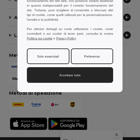
funzionamento del sito web, non possono essere disattivati
in quanto indispensabili per il corretto funzionamento del
sito. Tuttavia, puoi scegliere di consentire o bloccare altri
tipi di cookie, come quelli utilizzati per la personalizzazione,
Aiuto or Assistenza
l'analisi e la pubblicità.
Per ulteriori dettagli su come utilizziamo i cookie, come
controllarli e sui cookie di terze parti, consulta la nostra
La nostra azienda
Politica sui cookie
e
Privacy Policy
.
Metodi di pagamento
Solo essenziali
Preferenze
Accettare tutto
Metodi di spedizione