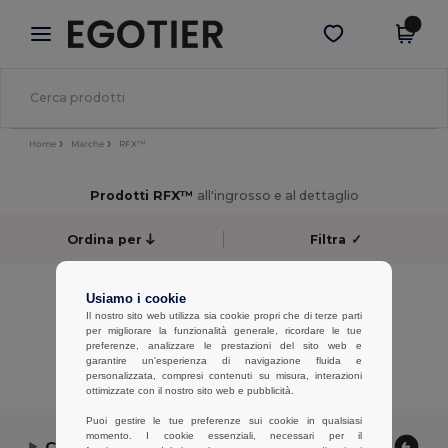
×
App Egotier
Scarica app
Prezzi migliori sull'app!
Home
Marche
RFX™
Prodotti RFX™
all'ingrosso e al dettaglio
Ordina per
Filtra
✓
No results.
Usiamo i cookie
No results.
Il nostro sito web utilizza sia cookie propri che di terze parti
per migliorare la funzionalità generale, ricordare le tue
preferenze, analizzare le prestazioni del sito web e
Visualizzazione Di Tutti I Prodotti.
garantire un'esperienza di navigazione fluida e
personalizzata, compresi contenuti su misura, interazioni
ottimizzate con il nostro sito web e pubblicità.
Puoi gestire le tue preferenze sui cookie in qualsiasi
momento. I cookie essenziali, necessari per il
Contattaci