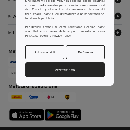
funzionamento del sito web, non possono essere disattivati
in quanto indispensabili per il corretto funzionamento del
sito. Tuttavia, puoi scegliere di consentire o bloccare altri
tipi di cookie, come quelli utilizzati per la personalizzazione,
Aiuto or Assistenza
l'analisi e la pubblicità.
Per ulteriori dettagli su come utilizziamo i cookie, come
controllarli e sui cookie di terze parti, consulta la nostra
La nostra azienda
Politica sui cookie
e
Privacy Policy
.
Metodi di pagamento
Solo essenziali
Preferenze
Accettare tutto
Metodi di spedizione