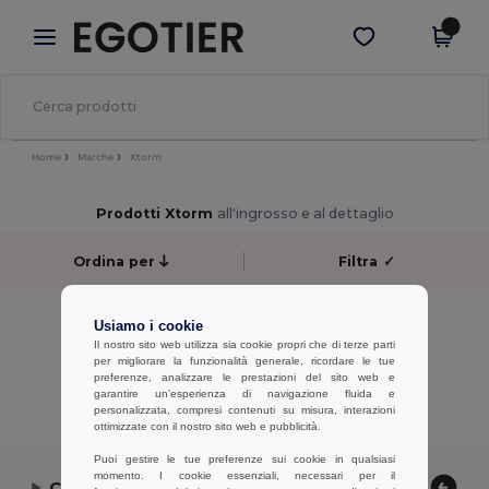
×
App Egotier
Scarica app
Prezzi migliori sull'app!
Home
Marche
Xtorm
Prodotti Xtorm
all'ingrosso e al dettaglio
Ordina per
Filtra
✓
No results.
Usiamo i cookie
No results.
Il nostro sito web utilizza sia cookie propri che di terze parti
per migliorare la funzionalità generale, ricordare le tue
preferenze, analizzare le prestazioni del sito web e
Visualizzazione Di Tutti I Prodotti.
garantire un'esperienza di navigazione fluida e
personalizzata, compresi contenuti su misura, interazioni
ottimizzate con il nostro sito web e pubblicità.
Puoi gestire le tue preferenze sui cookie in qualsiasi
momento. I cookie essenziali, necessari per il
Contattaci