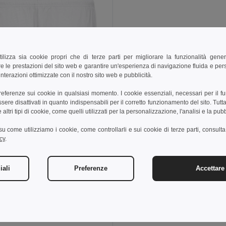
tilizza sia cookie propri che di terze parti per migliorare la funzionalità gener
e le prestazioni del sito web e garantire un'esperienza di navigazione fluida e pe
nterazioni ottimizzate con il nostro sito web e pubblicità.
preferenze sui cookie in qualsiasi momento. I cookie essenziali, necessari per il f
re disattivati in quanto indispensabili per il corretto funzionamento del sito. Tutta
altri tipi di cookie, come quelli utilizzati per la personalizzazione, l'analisi e la pubb
i su come utilizziamo i cookie, come controllarli e sui cookie di terze parti, consult
cy
.
9 €
14,57 €
-25%
iali
Preferenze
Accettare 
othes 30299
ini sportivi per adulti