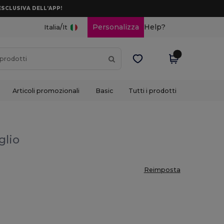
ESCLUSIVA DELL’APP!
/
Personalizza
Help?
Italia
It
Articoli promozionali
Basic
Tutti i prodotti
glio
Reimposta