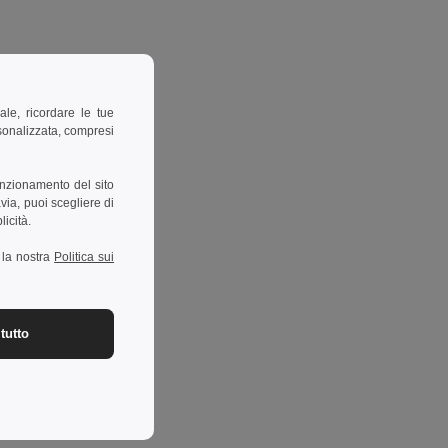
ale, ricordare le tue
rsonalizzata, compresi
unzionamento del sito
via, puoi scegliere di
licità.
a la nostra
Politica sui
tutto