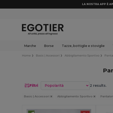
LA NOSTRA APP È AP
Marche
Borse
Tazze, bottiglie e stoviglie
Home
Basic | Accessori
Abbigliamento Sportivo
Panta
Pan
Ordina per
Filtri
2 results.
Basic | Accessori
Abbigliamento Sportivo
Pantalon