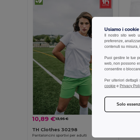
Usiamo i cookie
Il nostro sito web u
preferenze, analizzar
contenuti su misura, i
Puoi gestire le tue 
web, non possono esse
consentire o bloccare 
Per ulteriori dettagl
cookie
e
Privacy Poli
10,8
Solo essenz
TH Cl
Pantalonc
10,89 €
13,95 €
-22%
TH Clothes 30298
Pantaloncini sportivi per adulti